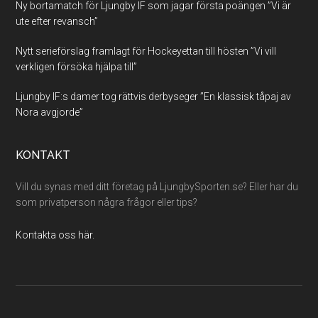
Ny bortamatch för Ljungby IF som jagar första poängen ”Vi är
ute efter revansch”
Nytt serieförslag framlagt för Hockeyettan till hösten ”Vi vill
verkligen försöka hjälpa till”
Ljungby IF:s damer tog rättvis derbyseger ”En klassisk tåpaj av
Nora avgjorde”
KONTAKT
Vill du synas med ditt företag på LjungbySporten.se? Eller har du
som privatperson några frågor eller tips?
Kontakta oss här.