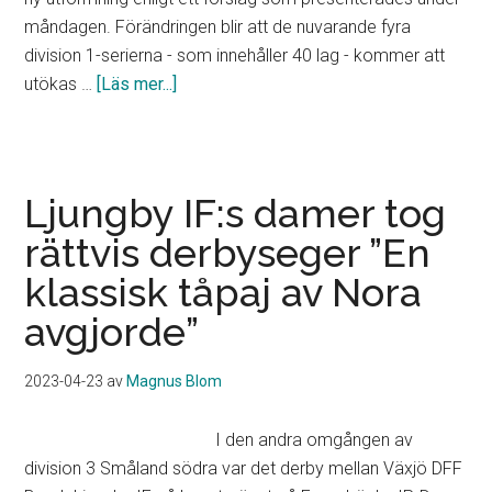
måndagen. Förändringen blir att de nuvarande fyra
division 1-serierna - som innehåller 40 lag - kommer att
om
utökas …
[Läs mer...]
Nytt
serieförslag
framlagt
för
Ljungby IF:s damer tog
Hockeyettan
rättvis derbyseger ”En
till
klassisk tåpaj av Nora
hösten
”Vi
avgjorde”
vill
verkligen
2023-04-23
av
Magnus Blom
försöka
hjälpa
I den andra omgången av
till”
division 3 Småland södra var det derby mellan Växjö DFF