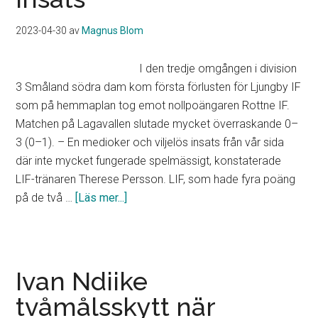
2023-04-30
av
Magnus Blom
I den tredje omgången i division
3 Småland södra dam kom första förlusten för Ljungby IF
som på hemmaplan tog emot nollpoängaren Rottne IF.
Matchen på Lagavallen slutade mycket överraskande 0–
3 (0–1). – En medioker och viljelös insats från vår sida
där inte mycket fungerade spelmässigt, konstaterade
LIF-tränaren Therese Persson. LIF, som hade fyra poäng
om
på de två …
[Läs mer...]
Första
förlusten
för
Ljungby
Ivan Ndiike
IF:s
tvåmålsskytt när
damer