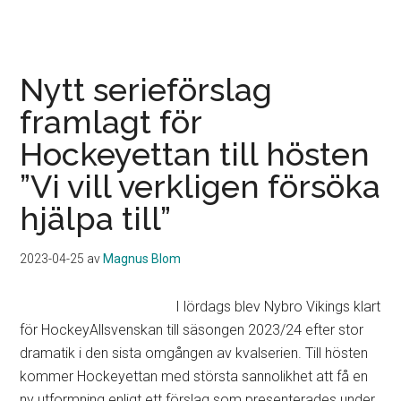
Ny
bortamatch
för
Ljungby
Nytt serieförslag
IF
framlagt för
som
Hockeyettan till hösten
jagar
första
”Vi vill verkligen försöka
poängen
hjälpa till”
”Vi
är
2023-04-25
av
Magnus Blom
ute
efter
I lördags blev Nybro Vikings klart
revansch”
för HockeyAllsvenskan till säsongen 2023/24 efter stor
dramatik i den sista omgången av kvalserien. Till hösten
kommer Hockeyettan med största sannolikhet att få en
ny utformning enligt ett förslag som presenterades under