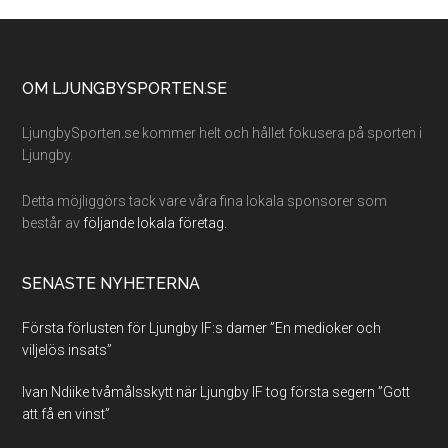
Footer
OM LJUNGBYSPORTEN.SE
LjungbySporten.se kommer helt och hållet fokusera på sporten i
Ljungby.
Detta möjliggörs tack vare våra fina lokala sponsorer som
består av
följande lokala företag.
SENASTE NYHETERNA
Första förlusten för Ljungby IF:s damer ”En medioker och
viljelös insats”
Ivan Ndiike tvåmålsskytt när Ljungby IF tog första segern ”Gott
att få en vinst”