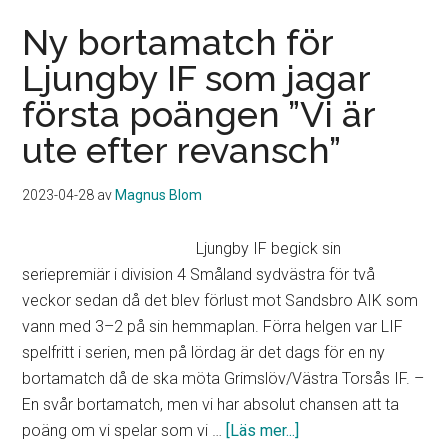
tvåmålsskytt
när
Ny bortamatch för
Ljungby
Ljungby IF som jagar
IF
första poängen ”Vi är
tog
första
ute efter revansch”
segern
”Gott
2023-04-28
av
Magnus Blom
att
få
Ljungby IF begick sin
en
seriepremiär i division 4 Småland sydvästra för två
vinst”
veckor sedan då det blev förlust mot Sandsbro AIK som
vann med 3–2 på sin hemmaplan. Förra helgen var LIF
spelfritt i serien, men på lördag är det dags för en ny
bortamatch då de ska möta Grimslöv/Västra Torsås IF. –
En svår bortamatch, men vi har absolut chansen att ta
om
poäng om vi spelar som vi …
[Läs mer...]