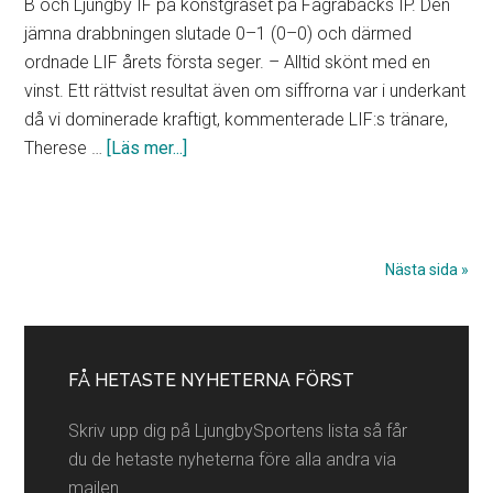
B och Ljungby IF på konstgräset på Fagrabäcks IP. Den
jämna drabbningen slutade 0–1 (0–0) och därmed
ordnade LIF årets första seger. – Alltid skönt med en
vinst. Ett rättvist resultat även om siffrorna var i underkant
då vi dominerade kraftigt, kommenterade LIF:s tränare,
om
Therese …
[Läs mer...]
Ljungby
IF:s
damer
tog
Nästa sida »
rättvis
derbyseger
Primärt
”En
sidofält
klassisk
FÅ HETASTE NYHETERNA FÖRST
tåpaj
Skriv upp dig på LjungbySportens lista så får
av
du de hetaste nyheterna före alla andra via
Nora
mailen.
avgjorde”