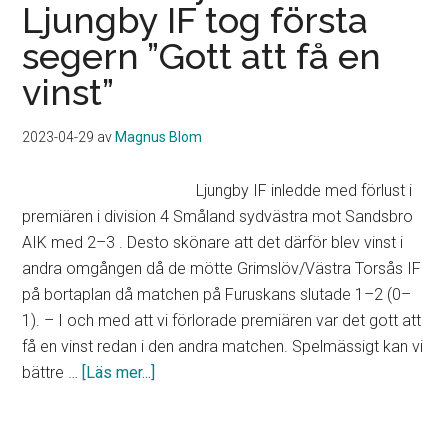
Ljungby IF tog första
”En
medioker
segern ”Gott att få en
och
vinst”
viljelös
insats”
2023-04-29
av
Magnus Blom
Ljungby IF inledde med förlust i
premiären i division 4 Småland sydvästra mot Sandsbro
AIK med 2–3 . Desto skönare att det därför blev vinst i
andra omgången då de mötte Grimslöv/Västra Torsås IF
på bortaplan då matchen på Furuskans slutade 1–2 (0–
1). – I och med att vi förlorade premiären var det gott att
få en vinst redan i den andra matchen. Spelmässigt kan vi
om
bättre …
[Läs mer...]
Ivan
Ndiike