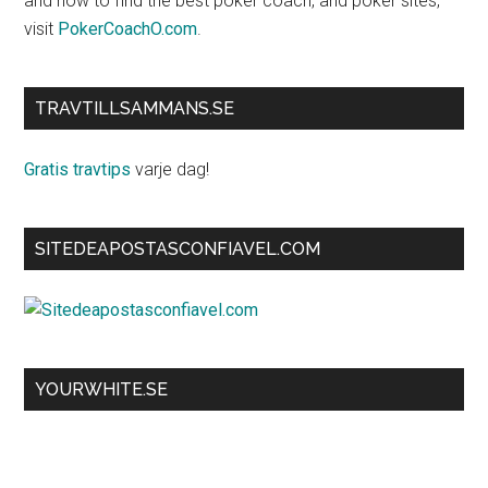
and how to find the best poker coach, and poker sites,
visit
PokerCoachO.com
.
TRAVTILLSAMMANS.SE
Gratis travtips
varje dag!
SITEDEAPOSTASCONFIAVEL.COM
YOURWHITE.SE