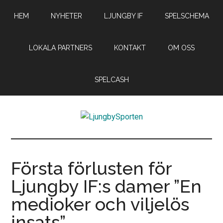
Hoppa
Hoppa
Hoppa
HEM
NYHETER
LJUNGBY IF
SPELSCHEMA
till
till
till
huvudinnehåll
det
sidfot
primära
LOKALA PARTNERS
KONTAKT
OM OSS
sidofältet
SPELCASH
LjungbySporten
Allt
om
IF
Första förlusten för
Troja
Ljungby IF:s damer ”En
Ljungby
medioker och viljelös
insats”