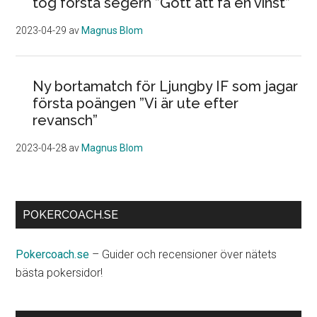
tog första segern ”Gott att få en vinst”
2023-04-29
av
Magnus Blom
Ny bortamatch för Ljungby IF som jagar
första poängen ”Vi är ute efter
revansch”
2023-04-28
av
Magnus Blom
POKERCOACH.SE
Pokercoach.se
– Guider och recensioner över nätets
bästa pokersidor!