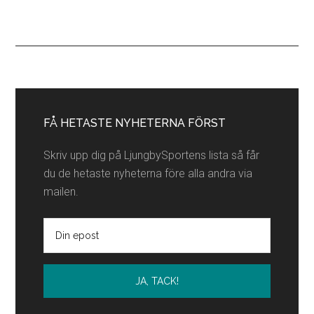
Lokala
partners
Primärt
sidofält
FÅ HETASTE NYHETERNA FÖRST
Skriv upp dig på LjungbySportens lista så får
du de hetaste nyheterna före alla andra via
mailen.