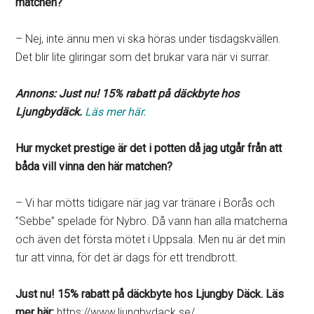
matchen?
– Nej, inte ännu men vi ska höras under tisdagskvällen.
Det blir lite gliringar som det brukar vara när vi surrar.
Annons: Just nu! 15% rabatt på däckbyte hos
Ljungbydäck.
Läs mer här.
Hur mycket prestige är det i potten då jag utgår från att
båda vill vinna den här matchen?
– Vi har mötts tidigare när jag var tränare i Borås och
”Sebbe” spelade för Nybro. Då vann han alla matcherna
och även det första mötet i Uppsala. Men nu är det min
tur att vinna, för det är dags för ett trendbrott.
Just nu! 15% rabatt på däckbyte hos Ljungby Däck. Läs
mer här:
https://www.ljungbydack.se/