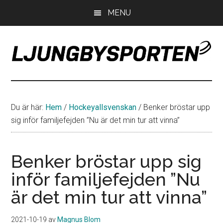
Hoppa
Hoppa
Hoppa
MENU
till
till
till
huvudinnehåll
det
sidfot
primära
sidofältet
LjungbySporten
Allt
om
IF
Du är här:
Hem
/
Hockeyallsvenskan
/
Benker bröstar upp
Troja
sig inför familjefejden ”Nu är det min tur att vinna”
Ljungby
Benker bröstar upp sig
inför familjefejden ”Nu
är det min tur att vinna”
2021-10-19
av
Magnus Blom