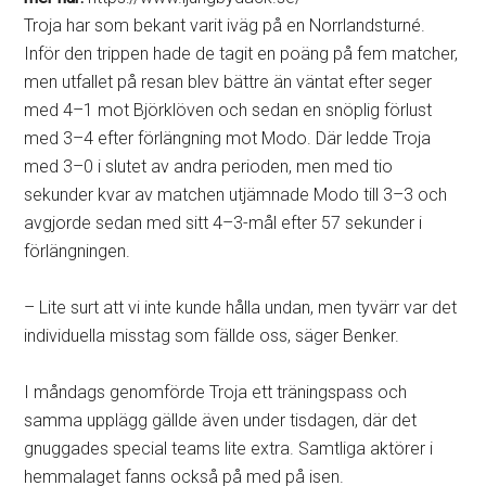
Troja har som bekant varit iväg på en Norrlandsturné.
Inför den trippen hade de tagit en poäng på fem matcher,
men utfallet på resan blev bättre än väntat efter seger
med 4–1 mot Björklöven och sedan en snöplig förlust
med 3–4 efter förlängning mot Modo. Där ledde Troja
med 3–0 i slutet av andra perioden, men med tio
sekunder kvar av matchen utjämnade Modo till 3–3 och
avgjorde sedan med sitt 4–3-mål efter 57 sekunder i
förlängningen.
– Lite surt att vi inte kunde hålla undan, men tyvärr var det
individuella misstag som fällde oss, säger Benker.
I måndags genomförde Troja ett träningspass och
samma upplägg gällde även under tisdagen, där det
gnuggades special teams lite extra. Samtliga aktörer i
hemmalaget fanns också på med på isen.