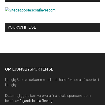
YOURWHITE.SE
Footer
OM LJUNGBYSPORTEN.SE
LjungbySporten.se kommer helt och hållet fokusera på sporten i
Ljungby.
Detta möjliggörs tack vare våra fina lokala sponsorer som
består av
följande lokala företag.