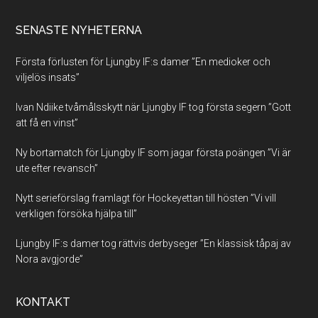
SENASTE NYHETERNA
Första förlusten för Ljungby IF:s damer ”En medioker och
viljelös insats”
Ivan Ndiike tvåmålsskytt när Ljungby IF tog första segern ”Gott
att få en vinst”
Ny bortamatch för Ljungby IF som jagar första poängen ”Vi är
ute efter revansch”
Nytt serieförslag framlagt för Hockeyettan till hösten ”Vi vill
verkligen försöka hjälpa till”
Ljungby IF:s damer tog rättvis derbyseger ”En klassisk tåpaj av
Nora avgjorde”
KONTAKT