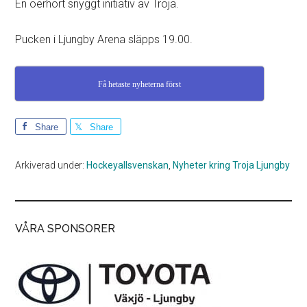
En oerhört snyggt initiativ av Troja.
Pucken i Ljungby Arena släpps 19.00.
Få hetaste nyheterna först
Share
Share
Arkiverad under:
Hockeyallsvenskan
,
Nyheter kring Troja Ljungby
VÅRA SPONSORER