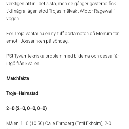
verkligen allt in i det sista, men de gånger gästerna fick
tikll några lägen stod Trojas målvakt Wictor Ragewall i
vägen.
För Troja väntar nu en ny tuff bortamatch då Mörrum tar
emot i Jössarinken på söndag.
PS! Tyvärr tekniska problem med bilderna och dessa får
utgå från kvällen.
Matchfakta
Troja–Halmstad
2–0 (2–0, 0–0, 0–0)
Målen: 1–0 (10.50) Calle Ehrnberg (Emil Ekholm), 2-0