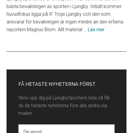
bästa bevakningen av sporten i Ljungby. Initialt kommer
huvudfokus ligga på IF Troja Ljungby och den som
ansvarar för bevakningen är ingen mindre än den erfarna
om
reportern Magnus Blom. Allt material …
Läs mer
Lokala
partners
Primärt
sidofält
FÅ HETASTE NYHETERNA FÖRST
Skriv upp dig på LjungbySportens lista så får
du de hetaste nyheterna före alla andra via
mailen.