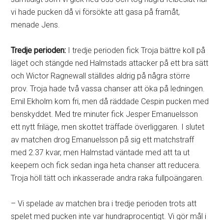
vi hade pucken då vi försökte att gasa på framåt,
menade Jens.
Tredje perioden:
I tredje perioden fick Troja bättre koll på
läget och stängde ned Halmstads attacker på ett bra sätt
och Wictor Ragnewall ställdes aldrig på några större
prov. Troja hade två vassa chanser att öka på ledningen.
Emil Ekholm kom fri, men då räddade Cespin pucken med
benskyddet. Med tre minuter fick Jesper Emanuelsson
ett nytt friläge, men skottet träffade överliggaren. I slutet
av matchen drog Emanuelsson på sig ett matchstraff
med 2.37 kvar, men Halmstad väntade med att ta ut
keepern och fick sedan inga heta chanser att reducera.
Troja höll tätt och inkasserade andra raka fullpoängaren.
– Vi spelade av matchen bra i tredje perioden trots att
spelet med pucken inte var hundraprocentigt. Vi gör mål i