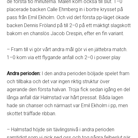
de första tio minuterna. Målen kom också till slut. 1–0
placerade backen Calle Ehrnberg in i bortre krysset på
pass från Emil Ekholm. Och vid det första pp-läget ökade
backen Dennis Fröland på till 2–0 på ett mäktigt slagskott
bakom en chanslös Jacob Crespin, efter en fin variant.
– Fram till vi gör vårt andra mål gör vi en jättebra match.
1–0 kom via ett flygande anfall och 2–0 i power play
Andra perioden:
I den andra perioden böljade spelet fram
och tillbaka och det var ingen riktig struktur över
agerande den första halvan. Troja fick sedan igång en del
långa anfall där Halmstad var hårt pressat. Båda lagen
hade sin chanser och närmast var Emil Ekholm i pp, men
skottet träffade ribban.
– Halmstad höjde sin tävlingsnivå i andra perioden
samtidigt som vi gick ned oss och tog några felbeslut när