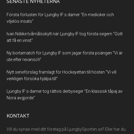
SENASTE NYHETERNA
Första förlusten för Ljungby IF:s damer ”En medioker och
viljelös insats”
Ivan Ndiike tvåmålsskytt när Ljungby IF tog första segern ”Gott
att få en vinst”
Ny bortamatch för Ljungby IF som jagar första poängen ”Vi är
ute efter revansch”
Nytt serieförslag framlagt för Hockeyettan till hösten ”Vi vill
verkligen försöka hjälpa till”
Ljungby IF:s damer tog rättvis derbyseger ”En klassisk tåpaj av
Nora avgjorde”
KONTAKT
Vill du synas med ditt företag på LjungbySporten.se? Eller har du