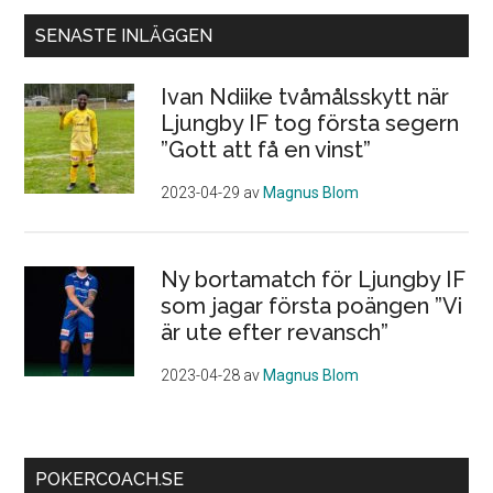
SENASTE INLÄGGEN
Ivan Ndiike tvåmålsskytt när
Ljungby IF tog första segern
”Gott att få en vinst”
2023-04-29
av
Magnus Blom
Ny bortamatch för Ljungby IF
som jagar första poängen ”Vi
är ute efter revansch”
2023-04-28
av
Magnus Blom
POKERCOACH.SE