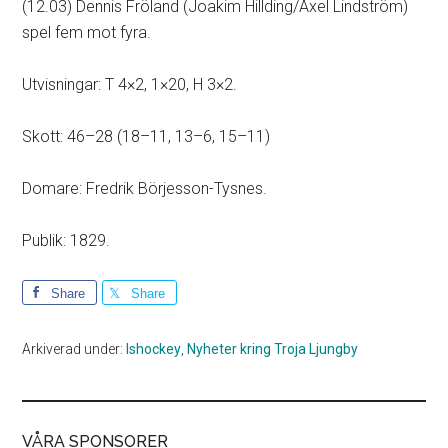
(12.03) Dennis Fröland (Joakim Hillding/Axel Lindström)
spel fem mot fyra.
Utvisningar: T 4×2, 1×20, H 3×2.
Skott: 46–28 (18–11, 13–6, 15–11)
Domare: Fredrik Börjesson-Tysnes.
Publik: 1829.
Share
Share
Arkiverad under:
Ishockey
,
Nyheter kring Troja Ljungby
VÅRA SPONSORER