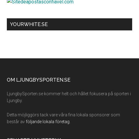
YOURWHITE.SE
Footer
OM LJUNGBYSPORTEN.SE
LjungbySporten.se kommer helt och hållet fokusera på sporten i
Ljungby.
Detta möjliggörs tack vare våra fina lokala sponsorer som
består av
följande lokala företag.