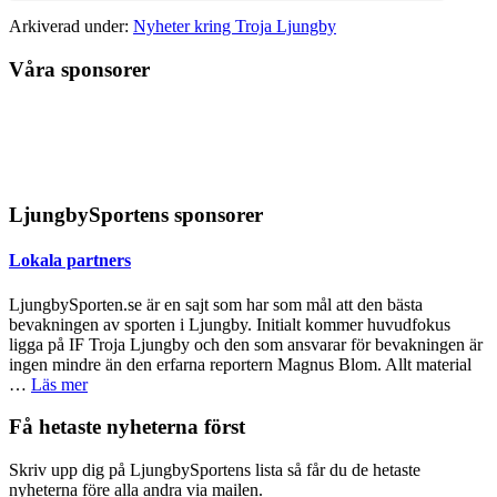
Arkiverad under:
Nyheter kring Troja Ljungby
Våra sponsorer
LjungbySportens sponsorer
Lokala partners
LjungbySporten.se är en sajt som har som mål att den bästa
bevakningen av sporten i Ljungby. Initialt kommer huvudfokus
ligga på IF Troja Ljungby och den som ansvarar för bevakningen är
ingen mindre än den erfarna reportern Magnus Blom. Allt material
om
…
Läs mer
Lokala
partners
Primärt
Få hetaste nyheterna först
sidofält
Skriv upp dig på LjungbySportens lista så får du de hetaste
nyheterna före alla andra via mailen.