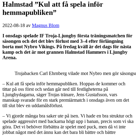
Halmstad ”Kul att få spela inför
hemmapubliken”
2022-08-18
av
Magnus Blom
I onsdags spelade IF Troja-Ljungby första träningsmatchen för
säsongen och det det blev förlust med 3–4 efter förlängning
borta mot Nybro Vikings. På fredag kväll är det dags för nästa
kamp och det är mot grannen Halmstad Hammers i Ljungby
Arena.
Trojabacken Carl Ehrnberg vilade mot Nybro men gör säsongsd
– Kul att få spela inför hemmapubliken. Hoppas de kommer och
tittar på oss först och sedan går ned till festligheterna på
Ljungbydagarna, säger Trojas tränare, Jens Gustafsson, vars
manskap svarade för en stark premiärmatch i onsdags även om det
till slut blev en uddamålsförlust.
– Vi gjorde många bra saker ute på isen. Vi hade en bra struktur och
spelade aggressivt med backarna högt upp i banan, precis som vi ska
göra. Det vi behöver förbättra är spelet med puck, men då vi inte
jobbat något med det ännu kan det bara bli bättre och bättre