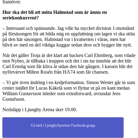
framöver.
Hur ska det bli att möta Halmstad som är ännu en
seriekonkurrent?
– Intressant och spännande. Jag ville ha mycket division 1-motstånd
på försäsongen för att bilda mig en uppfattning om lagen vi ska stöta
på den här säsongen. Halmstad var i kvalserien i våras, men har
blivit av med en del viktiga kuggar sedan dess och bygger lite nytt.
När det gäller Troja är det klart att backen Carl Ehrnberg, som vilade
mot Nybro, är tillbaka i truppen och det i sin tur innebär att det blir
Carl Ernstig som får kliva åt sidan den här gången. I kassen blir det
nyförvärvet Milton Rosén från HA74 som får chansen.
– Vi gör även ändring i en kedjeformation. Simon Wester går in som
center istället för Lucas Käkelä som vi flyttar ut på en kant medan
William Gustavsson inleder som extraforward, avrundar Jens
Gustafsson.
Nedsläpp i Ljungby Arena sker 19.00.
Gå med i LjungbySportens Facebook-grupp