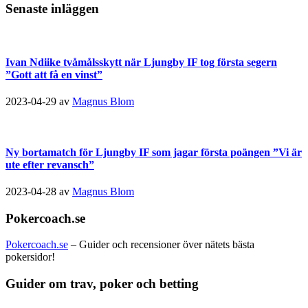
Senaste inläggen
Ivan Ndiike tvåmålsskytt när Ljungby IF tog första segern
”Gott att få en vinst”
2023-04-29
av
Magnus Blom
Ny bortamatch för Ljungby IF som jagar första poängen ”Vi är
ute efter revansch”
2023-04-28
av
Magnus Blom
Pokercoach.se
Pokercoach.se
– Guider och recensioner över nätets bästa
pokersidor!
Guider om trav, poker och betting