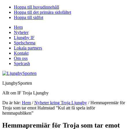
Hoppa till huvudinnehåll
Hoppa till det primära sidofältet
Hoppa till sidfot
Hem
Nyheter
Ljungby IF
Spelschema
Lokala partners
Kontakt
Om oss
Spelcash
LjungbySporten
Allt om IF Troja Ljungby
Du är här:
Hem
/
Nyheter kring Troja Ljungby
/
Hemmapremiär för
Troja som tar emot Halmstad ”Kul att få spela inför
hemmapubliken”
Hemmapremiär för Troja som tar emot