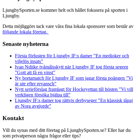
LjungbySporten.se kommer helt och hållet fokusera på sporten i
Ljungby.
Detta möjliggörs tack vare våra fina lokala sponsorer som består av
följande lokala företag.
Senaste nyheterna
Första förlusten för Ljungby IF:s damer ”En medioker och
viljelös insats”
Ivan Ndiike tvåmålsskytt när Ljungby IF tog första segern
”Gott att få en vinst”
Ny bortamatch för Ljungby IF som jagar första poängen ”Vi
är ute efter revansch”
Nytt serieförslag framlagt för Hockeyettan till hösten ”Vi vill
verkligen försöka hjälpa till”
Ljungby IF:s damer tog rättvis derbyseger ”En klassisk tåpaj
av Nora avgjorde”
Kontakt
Vill du synas med ditt företag på LjungbySporten.se? Eller har du
som privatperson några frågor eller tips?