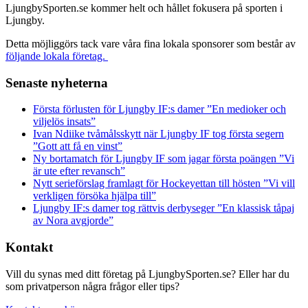
LjungbySporten.se kommer helt och hållet fokusera på sporten i
Ljungby.
Detta möjliggörs tack vare våra fina lokala sponsorer som består av
följande lokala företag.
Senaste nyheterna
Första förlusten för Ljungby IF:s damer ”En medioker och
viljelös insats”
Ivan Ndiike tvåmålsskytt när Ljungby IF tog första segern
”Gott att få en vinst”
Ny bortamatch för Ljungby IF som jagar första poängen ”Vi
är ute efter revansch”
Nytt serieförslag framlagt för Hockeyettan till hösten ”Vi vill
verkligen försöka hjälpa till”
Ljungby IF:s damer tog rättvis derbyseger ”En klassisk tåpaj
av Nora avgjorde”
Kontakt
Vill du synas med ditt företag på LjungbySporten.se? Eller har du
som privatperson några frågor eller tips?