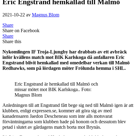
Eric Engstrand hemkallad till Malmö
2021-10-22
av
Magnus Blom
Share
Share on Facebook
Share
Share this
Nykomlingen IF Troja-Ljungby har drabbats av ett avbräck
inför kvällens match mot BIK Karlskoga då anfallaren Eric
Engstrand blivit hemkallad med omedelbar verkan till Malmö
Redhawks, som på lördagen möter Frölunda hemma i SHL.
Eric Engstrand är hemkallad till Malmö och
missar mötet mot BIK Karlskoga.. Foto:
Magnus Blom
Anledningen till att Engstrand fått bege sig ned till Malmö igen är att
klubben, enligt expressen.se, kommer att göra sig av med
kanadensaren Jaedon Descheneau som inte alls motsvarat
förväntningarna som klubben hade på honom och dessutom blev
petad i slutet av gårdagens match borta mot Brynäs.