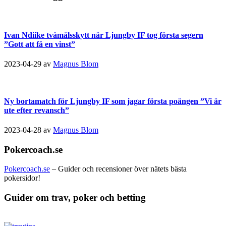
Ivan Ndiike tvåmålsskytt när Ljungby IF tog första segern
”Gott att få en vinst”
2023-04-29
av
Magnus Blom
Ny bortamatch för Ljungby IF som jagar första poängen ”Vi är
ute efter revansch”
2023-04-28
av
Magnus Blom
Pokercoach.se
Pokercoach.se
– Guider och recensioner över nätets bästa
pokersidor!
Guider om trav, poker och betting