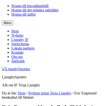
Hoppa till huvudinnehåll
Hoppa till det primära sidofältet
Hoppa till sidfot
Menu
Hem
Nyheter
Ljungby IF
Spelschema
Lokala partners
Kontakt
Om oss
Spelcash
LjungbySporten
Allt om IF Troja Ljungby
Du är här:
Hem
/
Nyheter kring Troja Ljungby
/
Eric Engstrand
hemkallad till Malmö