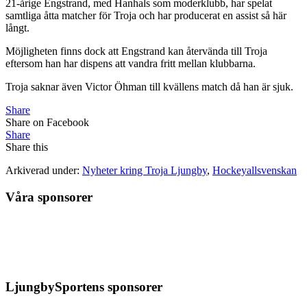
21-årige Engstrand, med Hanhals som moderklubb, har spelat
samtliga åtta matcher för Troja och har producerat en assist så här
långt.
Möjligheten finns dock att Engstrand kan återvända till Troja
eftersom han har dispens att vandra fritt mellan klubbarna.
Troja saknar även Victor Öhman till kvällens match då han är sjuk.
Share
Share on Facebook
Share
Share this
Arkiverad under:
Nyheter kring Troja Ljungby
,
Hockeyallsvenskan
Våra sponsorer
LjungbySportens sponsorer