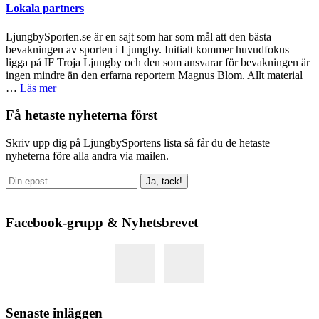
Lokala partners
LjungbySporten.se är en sajt som har som mål att den bästa
bevakningen av sporten i Ljungby. Initialt kommer huvudfokus
ligga på IF Troja Ljungby och den som ansvarar för bevakningen är
ingen mindre än den erfarna reportern Magnus Blom. Allt material
om
…
Läs mer
Lokala
partners
Primärt
Få hetaste nyheterna först
sidofält
Skriv upp dig på LjungbySportens lista så får du de hetaste
nyheterna före alla andra via mailen.
Facebook-grupp & Nyhetsbrevet
Senaste inläggen