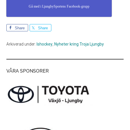
Gå med i LjungbySportens Facebook-grupp
Share
Share
Arkiverad under:
Ishockey
,
Nyheter kring Troja Ljungby
VÅRA SPONSORER