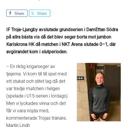
Share
Share
IF Troja-Ljungby avslutade grundserien i DamEttan Södra
på allra bästa vis då det blev seger borta mot jumbon
Karlskrona HK då matchen i NKT Arena slutade 0–1, där
avgörandet kom i slutperioden.
– En riktig krigarseger av
tjejerna. Vi kom till till spel med
ett stukat och slitet lag då det
var tredje matchen i helgen
(spelade i U15-serien i lördags).
Men vi lyckades vinna och det
får vi vara nöjda med,
kommenterade Trojas tränare,
Martin Lindh