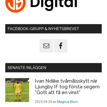
FACEBOOK-GRUPP & NYHETSBREVET
SENASTE INLÄGGEN
Ivan Ndiike tvåmålsskytt när
Ljungby IF tog första segern
”Gott att få en vinst”
2023-04-29
av
Magnus Blom