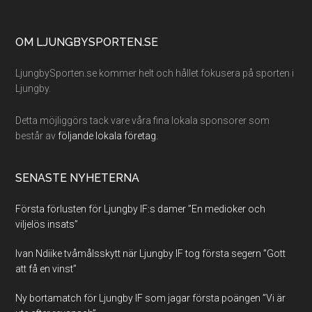
Footer
OM LJUNGBYSPORTEN.SE
LjungbySporten.se kommer helt och hållet fokusera på sporten i
Ljungby.
Detta möjliggörs tack vare våra fina lokala sponsorer som
består av
följande lokala företag.
SENASTE NYHETERNA
Första förlusten för Ljungby IF:s damer ”En medioker och
viljelös insats”
Ivan Ndiike tvåmålsskytt när Ljungby IF tog första segern ”Gott
att få en vinst”
Ny bortamatch för Ljungby IF som jagar första poängen ”Vi är