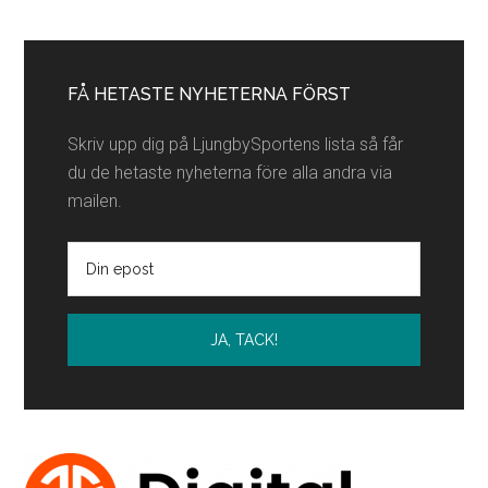
Primärt
sidofält
FÅ HETASTE NYHETERNA FÖRST
Skriv upp dig på LjungbySportens lista så får
du de hetaste nyheterna före alla andra via
mailen.