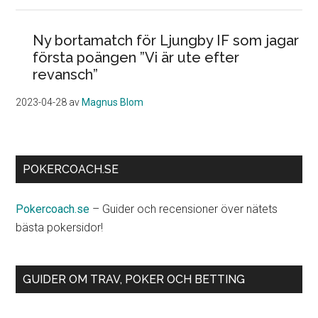
Ny bortamatch för Ljungby IF som jagar
första poängen ”Vi är ute efter
revansch”
2023-04-28
av
Magnus Blom
POKERCOACH.SE
Pokercoach.se
– Guider och recensioner över nätets
bästa pokersidor!
GUIDER OM TRAV, POKER OCH BETTING