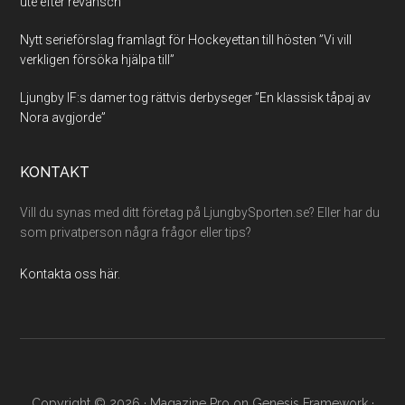
ute efter revansch”
Nytt serieförslag framlagt för Hockeyettan till hösten ”Vi vill
verkligen försöka hjälpa till”
Ljungby IF:s damer tog rättvis derbyseger ”En klassisk tåpaj av
Nora avgjorde”
KONTAKT
Vill du synas med ditt företag på LjungbySporten.se? Eller har du
som privatperson några frågor eller tips?
Kontakta oss här.
Copyright © 2026 ·
Magazine Pro
on
Genesis Framework
·