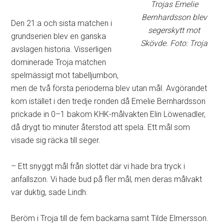
Trojas Emelie
Bernhardsson blev
Den 21:a och sista matchen i
segerskytt mot
grundserien blev en ganska
Skövde. Foto: Troja
avslagen historia. Visserligen
dominerade Troja matchen
spelmässigt mot tabelljumbon,
men de två första perioderna blev utan mål. Avgörandet
kom istället i den tredje ronden då Emelie Bernhardsson
prickade in 0–1 bakom KHK-målvakten Elin Löwenadler,
då drygt tio minuter återstod att spela. Ett mål som
visade sig räcka till seger.
– Ett snyggt mål från slottet där vi hade bra tryck i
anfallszon. Vi hade bud på fler mål, men deras målvakt
var duktig, sade Lindh.
Beröm i Troja till de fem backarna samt Tilde Elmersson.