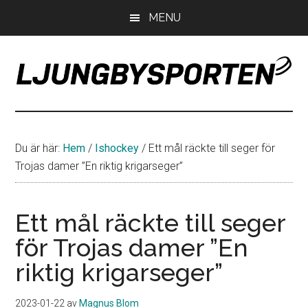
Hoppa
Hoppa
Hoppa
MENU
till
till
till
huvudinnehåll
det
sidfot
primära
sidofältet
LjungbySporten
Allt
om
IF
Du är här:
Hem
/
Ishockey
/
Ett mål räckte till seger för
Troja
Trojas damer ”En riktig krigarseger”
Ljungby
Ett mål räckte till seger
för Trojas damer ”En
riktig krigarseger”
2023-01-22
av
Magnus Blom