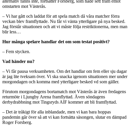
alternativ fanns inte, fortsätter Forsberg, som hade sett fram emot
omstarten mot Västerås.
– Vi har gått och laddat för att spela match då våra matcher förra
veckan blev framflyttade. Nu får vi vänta ytterligare på nya besked.
Jag förstår situationen och att vi måste följa restriktionerna, men man
blir less…
Hur många spelare handlar det om som testat positivt?
– Fem stycken.
Vad händer nu?
– Vi får pausa verksamheten. Om det handlar om fem eller sju dagar
är jag lite tveksam över. Vi ska snacka igenom situationen mer under
morgondagen och komma med ytterligare besked vd som gäller.
Förutom morgondagens bortamatch mot Västerås är även fredagens
returmöte i Ljungby Arena framflyttad. Även söndagens
derbydrabbning mot Tingsryds AIF kommer att bli framflyttad.
– Det är tråkigt för alla inblandade, men vi kan bara hoppas
pandemin går över så att vi kan fortsätta säsongen, slutar en dämpad
Roger Forsberg.