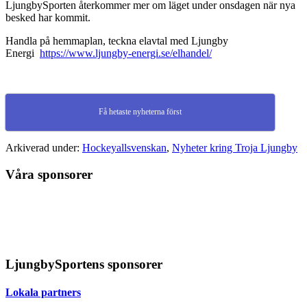
LjungbySporten återkommer mer om läget under onsdagen när nya
besked har kommit.
Handla på hemmaplan, teckna elavtal med Ljungby
Energi
https://www.ljungby-energi.se/elhandel/
Få hetaste nyheterna först
Arkiverad under:
Hockeyallsvenskan
,
Nyheter kring Troja Ljungby
Våra sponsorer
LjungbySportens sponsorer
Lokala partners