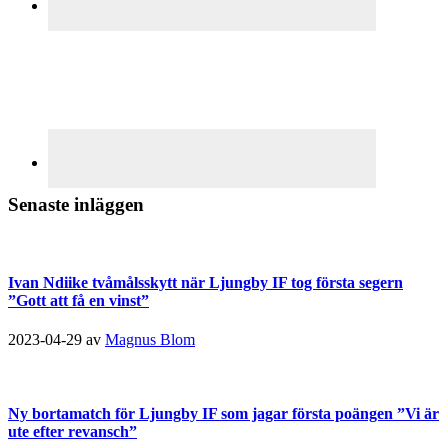
Senaste inläggen
Ivan Ndiike tvåmålsskytt när Ljungby IF tog första segern
”Gott att få en vinst”
2023-04-29
av
Magnus Blom
Ny bortamatch för Ljungby IF som jagar första poängen ”Vi är
ute efter revansch”