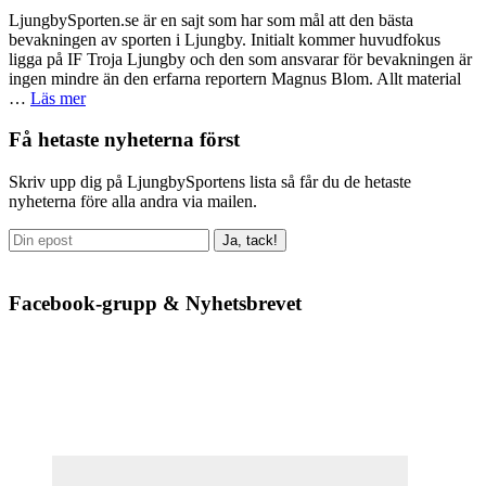
LjungbySporten.se är en sajt som har som mål att den bästa
bevakningen av sporten i Ljungby. Initialt kommer huvudfokus
ligga på IF Troja Ljungby och den som ansvarar för bevakningen är
ingen mindre än den erfarna reportern Magnus Blom. Allt material
om
…
Läs mer
Lokala
partners
Primärt
Få hetaste nyheterna först
sidofält
Skriv upp dig på LjungbySportens lista så får du de hetaste
nyheterna före alla andra via mailen.
Facebook-grupp & Nyhetsbrevet