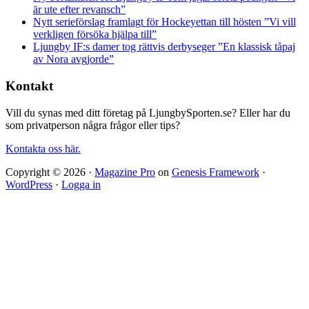
är ute efter revansch”
Nytt serieförslag framlagt för Hockeyettan till hösten ”Vi vill
verkligen försöka hjälpa till”
Ljungby IF:s damer tog rättvis derbyseger ”En klassisk tåpaj
av Nora avgjorde”
Kontakt
Vill du synas med ditt företag på LjungbySporten.se? Eller har du
som privatperson några frågor eller tips?
Kontakta oss här.
Copyright © 2026 ·
Magazine Pro
on
Genesis Framework
·
WordPress
·
Logga in