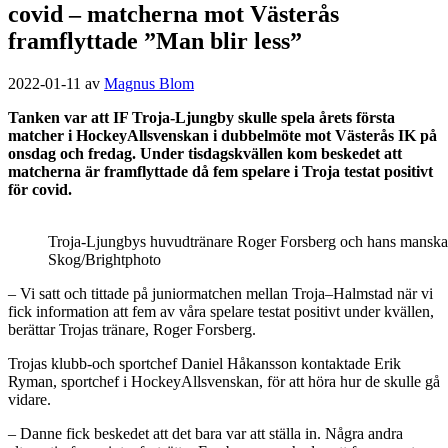
covid – matcherna mot Västerås
framflyttade ”Man blir less”
2022-01-11
av
Magnus Blom
Tanken var att IF Troja-Ljungby skulle spela årets första
matcher i HockeyAllsvenskan i dubbelmöte mot Västerås IK på
onsdag och fredag. Under tisdagskvällen kom beskedet att
matcherna är framflyttade då fem spelare i Troja testat positivt
för covid.
Troja-Ljungbys huvudtränare Roger Forsberg och hans manskap få
Skog/Brightphoto
– Vi satt och tittade på juniormatchen mellan Troja–Halmstad när vi
fick information att fem av våra spelare testat positivt under kvällen,
berättar Trojas tränare, Roger Forsberg.
Trojas klubb-och sportchef Daniel Håkansson kontaktade Erik
Ryman, sportchef i HockeyAllsvenskan, för att höra hur de skulle gå
vidare.
– Danne fick beskedet att det bara var att ställa in. Några andra