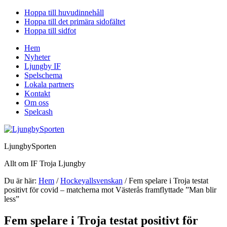
Hoppa till huvudinnehåll
Hoppa till det primära sidofältet
Hoppa till sidfot
Hem
Nyheter
Ljungby IF
Spelschema
Lokala partners
Kontakt
Om oss
Spelcash
LjungbySporten
Allt om IF Troja Ljungby
Du är här:
Hem
/
Hockeyallsvenskan
/
Fem spelare i Troja testat
positivt för covid – matcherna mot Västerås framflyttade ”Man blir
less”
Fem spelare i Troja testat positivt för