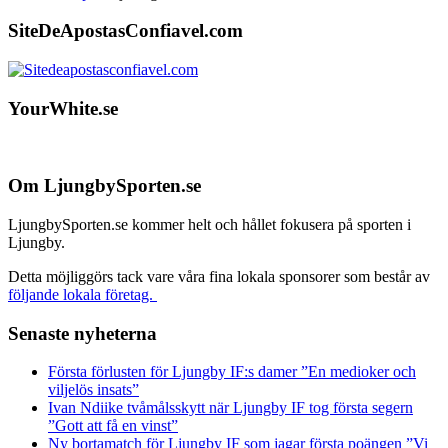
SiteDeApostasConfiavel.com
YourWhite.se
Footer
Om LjungbySporten.se
LjungbySporten.se kommer helt och hållet fokusera på sporten i
Ljungby.
Detta möjliggörs tack vare våra fina lokala sponsorer som består av
följande lokala företag.
Senaste nyheterna
Första förlusten för Ljungby IF:s damer ”En medioker och
viljelös insats”
Ivan Ndiike tvåmålsskytt när Ljungby IF tog första segern
”Gott att få en vinst”
Ny bortamatch för Ljungby IF som jagar första poängen ”Vi