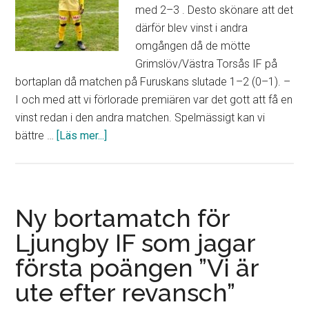
med 2–3 . Desto skönare att det
därför blev vinst i andra
omgången då de mötte
Grimslöv/Västra Torsås IF på
bortaplan då matchen på Furuskans slutade 1–2 (0–1). –
I och med att vi förlorade premiären var det gott att få en
vinst redan i den andra matchen. Spelmässigt kan vi
om
bättre …
[Läs mer...]
Ivan
Ndiike
tvåmålsskytt
när
Ny bortamatch för
Ljungby
Ljungby IF som jagar
IF
första poängen ”Vi är
tog
första
ute efter revansch”
segern