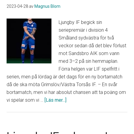
”Gott
2023-04-28
av
Magnus Blom
att
få
Ljungby IF begick sin
en
seriepremiär i division 4
vinst”
Småland sydvästra för två
veckor sedan då det blev förlust
mot Sandsbro AIK som vann
med 3–2 på sin hemmaplan.
Förra helgen var LIF spelfritt i
serien, men på lördag är det dags för en ny bortamatch
då de ska möta Grimslöv/Västra Torsås IF. – En svår
bortamatch, men vi har absolut chansen att ta poäng om
om
vi spelar som vi …
[Läs mer...]
Ny
bortamatch
för
Ljungby