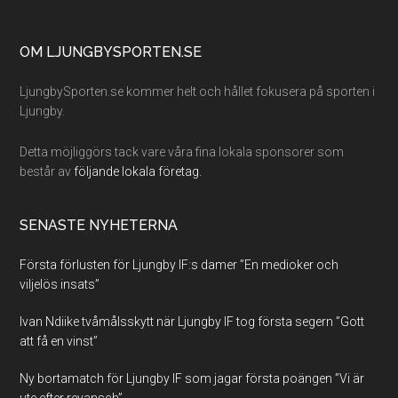
Footer
OM LJUNGBYSPORTEN.SE
LjungbySporten.se kommer helt och hållet fokusera på sporten i
Ljungby.
Detta möjliggörs tack vare våra fina lokala sponsorer som
består av
följande lokala företag.
SENASTE NYHETERNA
Första förlusten för Ljungby IF:s damer ”En medioker och
viljelös insats”
Ivan Ndiike tvåmålsskytt när Ljungby IF tog första segern ”Gott
att få en vinst”
Ny bortamatch för Ljungby IF som jagar första poängen ”Vi är