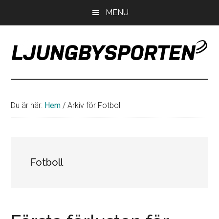
Hoppa
Hoppa
Hoppa
MENU
till
till
till
huvudinnehåll
det
sidfot
primära
sidofältet
LjungbySporten
Allt
om
IF
Du är här:
Hem
/
Arkiv för Fotboll
Troja
Ljungby
Fotboll