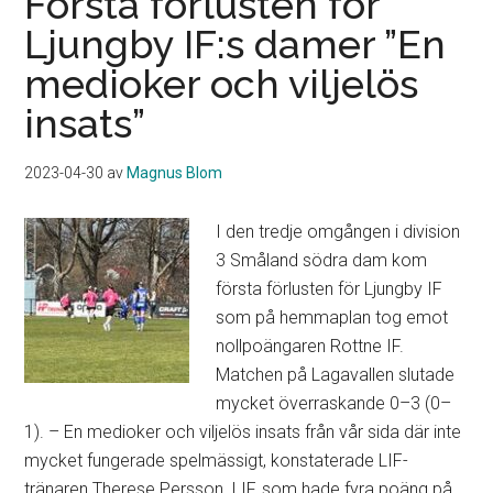
Första förlusten för
Ljungby IF:s damer ”En
medioker och viljelös
insats”
2023-04-30
av
Magnus Blom
I den tredje omgången i division
3 Småland södra dam kom
första förlusten för Ljungby IF
som på hemmaplan tog emot
nollpoängaren Rottne IF.
Matchen på Lagavallen slutade
mycket överraskande 0–3 (0–
1). – En medioker och viljelös insats från vår sida där inte
mycket fungerade spelmässigt, konstaterade LIF-
tränaren Therese Persson. LIF, som hade fyra poäng på