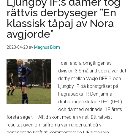
Ljungby IF:s damer tog
IF
rättvis derbyseger ”En
som
klassisk tåpaj av Nora
jagar
första
avgjorde”
poängen
”Vi
2023-04-23
av
Magnus Blom
är
ute
I den andra omgången av
efter
division 3 Småland södra var det
revansch”
derby mellan Växjö DFF B och
Ljungby IF på konstgräset på
Fagrabäcks IP. Den jämna
drabbningen slutade 0–1 (0–0)
och därmed ordnade LIF årets
första seger. – Alltid skönt med en vinst. Ett rättvist
resultat även om siffrorna var i underkant då vi
dominerade kraftigt, kommenterade LIF:s tränare,