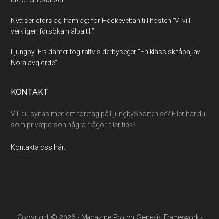
ute efter revansch”
Nytt serieförslag framlagt för Hockeyettan till hösten ”Vi vill
verkligen försöka hjälpa till”
Ljungby IF:s damer tog rättvis derbyseger ”En klassisk tåpaj av
Nora avgjorde”
KONTAKT
Vill du synas med ditt företag på LjungbySporten.se? Eller har du
som privatperson några frågor eller tips?
Kontakta oss här.
Copyright © 2026 ·
Magazine Pro
on
Genesis Framework
·