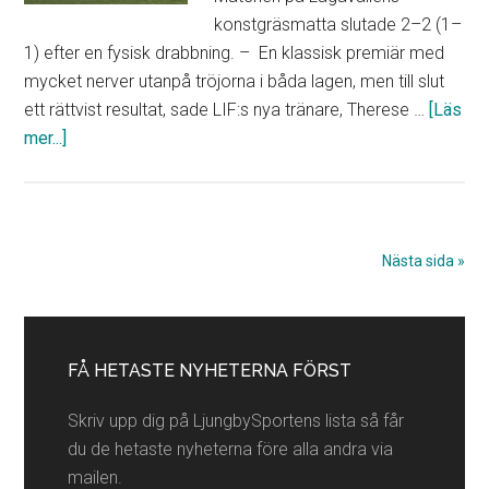
konstgräsmatta slutade 2–2 (1–
1) efter en fysisk drabbning. – En klassisk premiär med
mycket nerver utanpå tröjorna i båda lagen, men till slut
ett rättvist resultat, sade LIF:s nya tränare, Therese …
[Läs
om
mer...]
Oavgjort
för
LIF-
damerna
Nästa sida »
i
premiären
Primärt
”Ett
rättvist
sidofält
FÅ HETASTE NYHETERNA FÖRST
resultat”
Skriv upp dig på LjungbySportens lista så får
du de hetaste nyheterna före alla andra via
mailen.