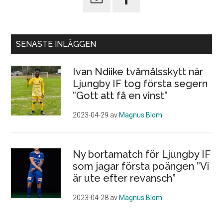
SENASTE INLÄGGEN
Ivan Ndiike tvåmålsskytt när
Ljungby IF tog första segern
”Gott att få en vinst”
2023-04-29
av
Magnus Blom
Ny bortamatch för Ljungby IF
som jagar första poängen ”Vi
är ute efter revansch”
2023-04-28
av
Magnus Blom