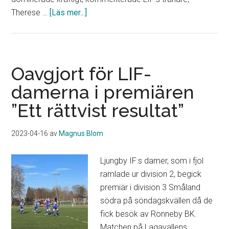
om
Therese …
[Läs mer...]
Ljungby
IF:s
damer
tog
Oavgjort för LIF-
rättvis
damerna i premiären
derbyseger
”Ett rättvist resultat”
”En
klassisk
tåpaj
2023-04-16
av
Magnus Blom
av
Nora
Ljungby IF:s damer, som i fjol
avgjorde”
ramlade ur division 2, begick
premiär i division 3 Småland
södra på söndagskvällen då de
fick besök av Ronneby BK.
Matchen på Lagavallens