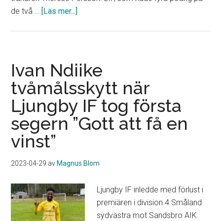
om
de två …
[Läs mer...]
Första
förlusten
för
Ljungby
Ivan Ndiike
IF:s
tvåmålsskytt när
damer
Ljungby IF tog första
”En
medioker
segern ”Gott att få en
och
vinst”
viljelös
insats”
2023-04-29
av
Magnus Blom
Ljungby IF inledde med förlust i
premiären i division 4 Småland
sydvästra mot Sandsbro AIK