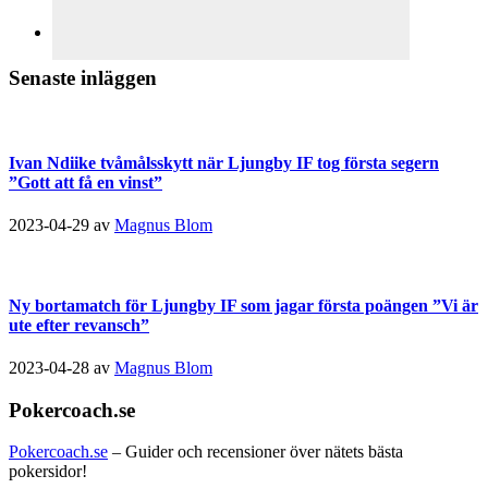
Senaste inläggen
Ivan Ndiike tvåmålsskytt när Ljungby IF tog första segern
”Gott att få en vinst”
2023-04-29
av
Magnus Blom
Ny bortamatch för Ljungby IF som jagar första poängen ”Vi är
ute efter revansch”
2023-04-28
av
Magnus Blom
Pokercoach.se
Pokercoach.se
– Guider och recensioner över nätets bästa
pokersidor!