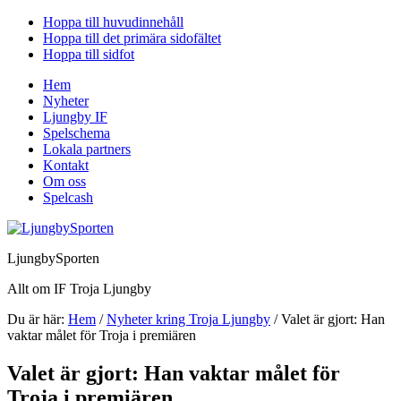
Hoppa till huvudinnehåll
Hoppa till det primära sidofältet
Hoppa till sidfot
Hem
Nyheter
Ljungby IF
Spelschema
Lokala partners
Kontakt
Om oss
Spelcash
LjungbySporten
Allt om IF Troja Ljungby
Du är här:
Hem
/
Nyheter kring Troja Ljungby
/
Valet är gjort: Han
vaktar målet för Troja i premiären
Valet är gjort: Han vaktar målet för
Troja i premiären