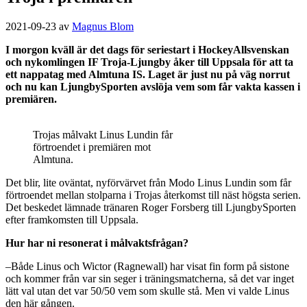
2021-09-23
av
Magnus Blom
I morgon kväll är det dags för seriestart i HockeyAllsvenskan
och nykomlingen IF Troja-Ljungby åker till Uppsala för att ta
ett nappatag med Almtuna IS. Laget är just nu på väg norrut
och nu kan LjungbySporten avslöja vem som får vakta kassen i
premiären.
Trojas målvakt Linus Lundin får
förtroendet i premiären mot
Almtuna.
Det blir, lite oväntat, nyförvärvet från Modo Linus Lundin som får
förtroendet mellan stolparna i Trojas återkomst till näst högsta serien.
Det beskedet lämnade tränaren Roger Forsberg till LjungbySporten
efter framkomsten till Uppsala.
Hur har ni resonerat i målvaktsfrågan?
–Både Linus och Wictor (Ragnewall) har visat fin form på sistone
och kommer från var sin seger i träningsmatcherna, så det var inget
lätt val utan det var 50/50 vem som skulle stå. Men vi valde Linus
den här gången.