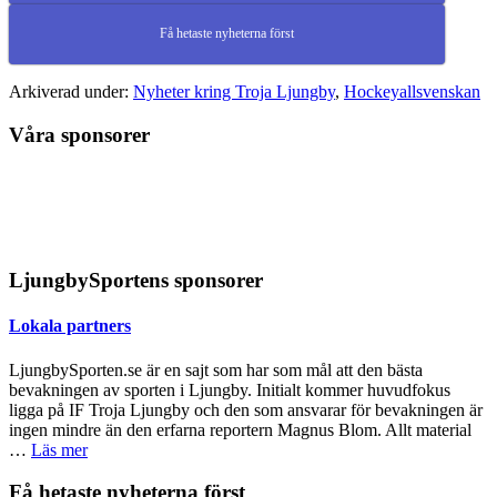
Få hetaste nyheterna först
Arkiverad under:
Nyheter kring Troja Ljungby
,
Hockeyallsvenskan
Våra sponsorer
LjungbySportens sponsorer
Lokala partners
LjungbySporten.se är en sajt som har som mål att den bästa
bevakningen av sporten i Ljungby. Initialt kommer huvudfokus
ligga på IF Troja Ljungby och den som ansvarar för bevakningen är
ingen mindre än den erfarna reportern Magnus Blom. Allt material
om
…
Läs mer
Lokala
partners
Primärt
Få hetaste nyheterna först