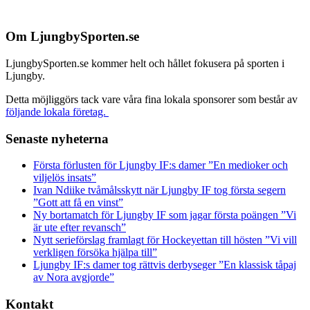
Footer
Om LjungbySporten.se
LjungbySporten.se kommer helt och hållet fokusera på sporten i
Ljungby.
Detta möjliggörs tack vare våra fina lokala sponsorer som består av
följande lokala företag.
Senaste nyheterna
Första förlusten för Ljungby IF:s damer ”En medioker och
viljelös insats”
Ivan Ndiike tvåmålsskytt när Ljungby IF tog första segern
”Gott att få en vinst”
Ny bortamatch för Ljungby IF som jagar första poängen ”Vi
är ute efter revansch”
Nytt serieförslag framlagt för Hockeyettan till hösten ”Vi vill
verkligen försöka hjälpa till”
Ljungby IF:s damer tog rättvis derbyseger ”En klassisk tåpaj
av Nora avgjorde”
Kontakt