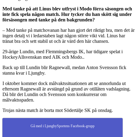
Med tanke på att Linus blev utfryst i Modo förra säsongen och
inte fick spela någon match. Hur tycker du han skött sig under
försäsongen med tanke på den bakgrunden?
– Med tanke på matchovanan har han gjort det riktigt bra, men det är
ingen detalj vi i ledarstaben lagt någon större vikt vid. Linus har
tränat bra och sett stabil ut och är värd den här chansen.
29-årige Lundin, med Flemmingsbergs IK, har tidigare spelat i
HockeyAllsvenskan med AIK och Modo..
Back up till Lundin blir Ragnewall, medan Anton Svensson fick
stanna kvar i Ljungby.
I oktober kommer dock målvaktssituationen att se annorlunda ut
eftersom Ragnewall är avstängd på grund av otillåten vadslagning.
Då blir det Lundin och Svensson som konkurrerar om
målvaktsspaden.
Trojas nästa match är borta mot Södertälje SK på onsdag.
Gå med i LjungbySportens Facebook-grupp