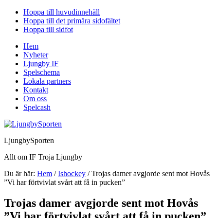
Hoppa till huvudinnehåll
Hoppa till det primära sidofältet
Hoppa till sidfot
Hem
Nyheter
Ljungby IF
Spelschema
Lokala partners
Kontakt
Om oss
Spelcash
LjungbySporten
Allt om IF Troja Ljungby
Du är här:
Hem
/
Ishockey
/
Trojas damer avgjorde sent mot Hovås
”Vi har förtvivlat svårt att få in pucken”
Trojas damer avgjorde sent mot Hovås
”Vi har förtvivlat svårt att få in pucken”