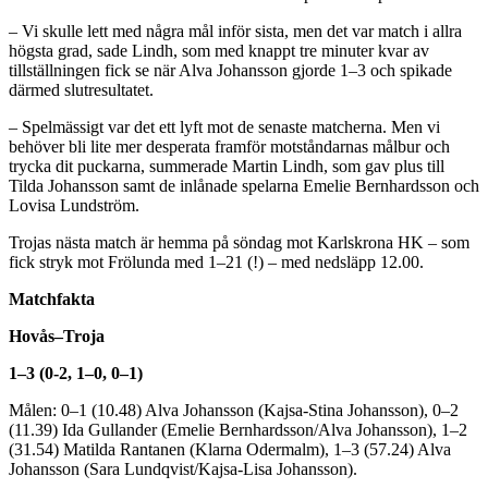
– Vi skulle lett med några mål inför sista, men det var match i allra
högsta grad, sade Lindh, som med knappt tre minuter kvar av
tillställningen fick se när Alva Johansson gjorde 1–3 och spikade
därmed slutresultatet.
– Spelmässigt var det ett lyft mot de senaste matcherna. Men vi
behöver bli lite mer desperata framför motståndarnas målbur och
trycka dit puckarna, summerade Martin Lindh, som gav plus till
Tilda Johansson samt de inlånade spelarna Emelie Bernhardsson och
Lovisa Lundström.
Trojas nästa match är hemma på söndag mot Karlskrona HK – som
fick stryk mot Frölunda med 1–21 (!) – med nedsläpp 12.00.
Matchfakta
Hovås–Troja
1–3 (0-2, 1–0, 0–1)
Målen: 0–1 (10.48) Alva Johansson (Kajsa-Stina Johansson), 0–2
(11.39) Ida Gullander (Emelie Bernhardsson/Alva Johansson), 1–2
(31.54) Matilda Rantanen (Klarna Odermalm), 1–3 (57.24) Alva
Johansson (Sara Lundqvist/Kajsa-Lisa Johansson).