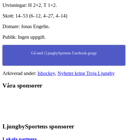
Utvisningar: H 2×2, T 1×2.
Skott: 14–53 (6–12, 4–27, 4–14)
Domare: Jonas Engelin.
Publik: Ingen uppgift.
Gå med i LjungbySportens Facebook-grupp
Arkiverad under:
Ishockey
,
Nyheter kring Troja Ljungby
Våra sponsorer
LjungbySportens sponsorer
Lokala partners