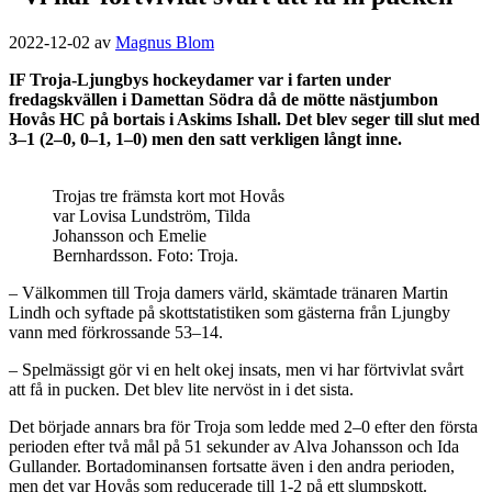
2022-12-02
av
Magnus Blom
IF Troja-Ljungbys hockeydamer var i farten under
fredagskvällen i Damettan Södra då de mötte nästjumbon
Hovås HC på bortais i Askims Ishall. Det blev seger till slut med
3–1 (2–0, 0–1, 1–0) men den satt verkligen långt inne.
Trojas tre främsta kort mot Hovås
var Lovisa Lundström, Tilda
Johansson och Emelie
Bernhardsson. Foto: Troja.
– Välkommen till Troja damers värld, skämtade tränaren Martin
Lindh och syftade på skottstatistiken som gästerna från Ljungby
vann med förkrossande 53–14.
– Spelmässigt gör vi en helt okej insats, men vi har förtvivlat svårt
att få in pucken. Det blev lite nervöst in i det sista.
Det började annars bra för Troja som ledde med 2–0 efter den första
perioden efter två mål på 51 sekunder av Alva Johansson och Ida
Gullander. Bortadominansen fortsatte även i den andra perioden,
men det var Hovås som reducerade till 1-2 på ett slumpskott.