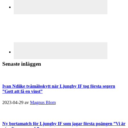
Senaste inläggen
Ivan Ndiike tvåmålsskytt när Ljungby IF tog första segern
”Gott att få en vinst”
2023-04-29
av
Magnus Blom
Ny bortamatch för Ljungby IF som jagar första poängen ”Vi är