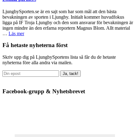
LjungbySporten.se är en sajt som har som mål att den bästa
bevakningen av sporten i Ljungby. Initialt kommer huvudfokus
ligga på IF Troja Ljungby och den som ansvarar för bevakningen är
ingen mindre än den erfarna reportern Magnus Blom. Allt material
om
…
Läs mer
Lokala
partners
Primärt
Få hetaste nyheterna först
sidofält
Skriv upp dig på LjungbySportens lista så får du de hetaste
nyheterna före alla andra via mailen.
Facebook-grupp & Nyhetsbrevet