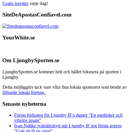
Gratis travtips
varje dag!
SiteDeApostasConfiavel.com
YourWhite.se
Footer
Om LjungbySporten.se
LjungbySporten.se kommer helt och hållet fokusera på sporten i
Ljungby.
Detta möjliggörs tack vare våra fina lokala sponsorer som består av
följande lokala företag.
Senaste nyheterna
Första förlusten för Ljungby IF:s damer ”En medioker och
viljelös insats”
Ivan Ndiike tvåmålsskytt när Ljungby IF tog första segern
”Gott att få en vinst”