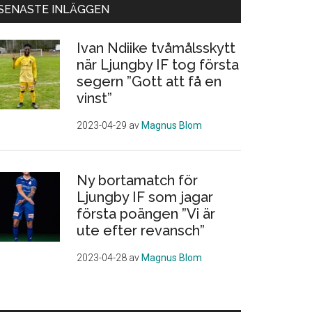
SENASTE INLÄGGEN
Ivan Ndiike tvåmålsskytt
när Ljungby IF tog första
segern ”Gott att få en
vinst”
2023-04-29
av
Magnus Blom
Ny bortamatch för
Ljungby IF som jagar
första poängen ”Vi är
ute efter revansch”
2023-04-28
av
Magnus Blom