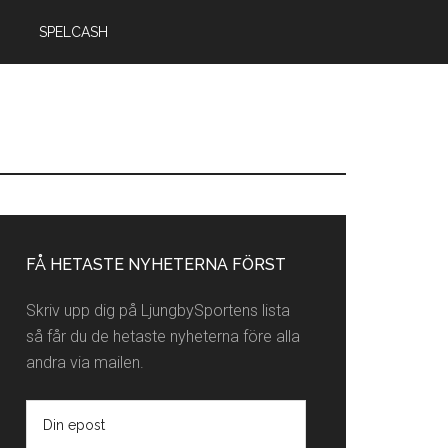
SPELCASH
rimärt
idofält
FÅ HETASTE NYHETERNA FÖRST
Skriv upp dig på LjungbySportens lista
så får du de hetaste nyheterna före alla
andra via mailen.