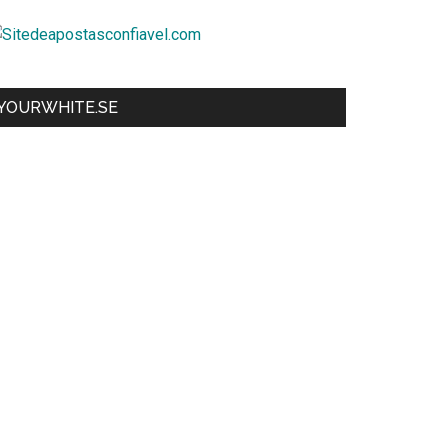
YOURWHITE.SE