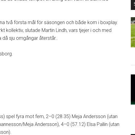
ina två första mål för säsongen och både kom i boxplay.
rkt kollektiv, slutade Martin Lindh, vars tjejer i och med
 då sju omgångar återstår..
sborg.
ss) spel fyra mot fem, 2–0 (28.35) Meja Andersson (utan
annesson/Meja Andersson), 4–0 (57.12) Elsa Pallin (utan
sson).