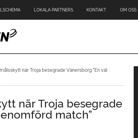
ELSCHEMA
LOKALA PARTNERS
KONTAKT
OM OSS
en
P
målsskytt när Troja besegrade Vänersborg ”En väl
s
ytt när Troja besegrade
 genomförd match”