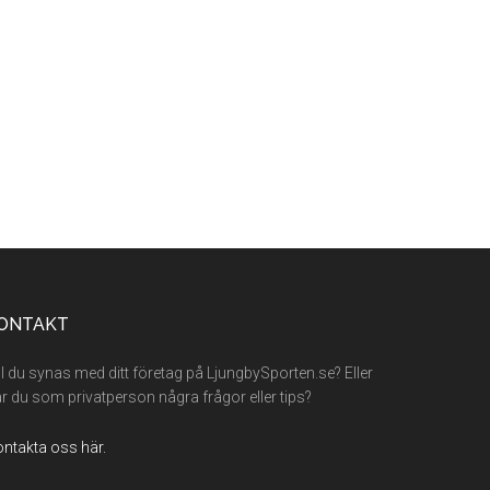
ONTAKT
ll du synas med ditt företag på LjungbySporten.se? Eller
r du som privatperson några frågor eller tips?
ntakta oss här.