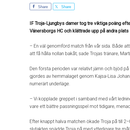
Share
Share
IF Troja-Ljungbys damer tog tre viktiga poäng ef
Vänersborgs HC och klättrade upp på andra plats i
– En väl genomförd match från vår sida. Både at
att få hålla nollan bakåt, sade Trojas tränare, Mart
Den första perioden var relativt jämn och bjöd på
gjordes av hemmalaget genom Kajsa-Lisa Johan
numerärt underläge.
– Vi kopplade greppet i samband med vårt ledni
vare ett bättre passningsspel mot tidigare, menad
Efter knappt halva matchen ökade Troja på till 2–
slutakten spädde Troja på med ytterligare tre mål