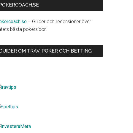
POKERCOACH.SE
okercoach.se
– Guider och recensioner över
ätets bästa pokersidor!
GUIDER OM TRAV, POKER OCH BETTING