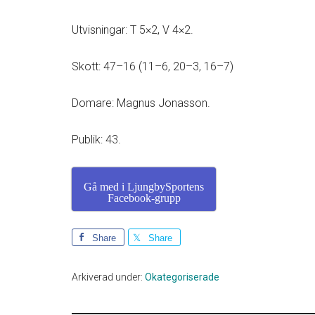
Utvisningar: T 5×2, V 4×2.
Skott: 47–16 (11–6, 20–3, 16–7)
Domare: Magnus Jonasson.
Publik: 43.
Gå med i LjungbySportens
Facebook-grupp
Share
Share
Arkiverad under:
Okategoriserade