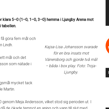
ter klara 5–0 (1–0, 1–0, 3–0) hemma i Ljungby Arena mot
 tabellen.
t få göra fem mål och
in Lindh.
Kajsa-Lisa Johansson svarade
för en bra insats mot
 ett mål och det
Vänersborg och gjorde två mål
sson som nätade i
– båda i box play. Foto: Troja-
Ljungby.
ngsmål mycket tack
e Martin.
0 genom Meja Andersson, vilket stod sig perioden ut. I
 då de ökade tempot en aning och vann till slut med