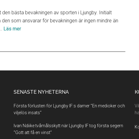
den bästa bevakningen av sporten i Ljungby. Initialt
 den som ansvarar för bevakningen är ingen mindre än
om
 …
Läs mer
Lokala
partners
SENASTE NYHETERNA
K
Första förlusten för Ljungby IF:s damer ”En medioker och
Vi
viljelös insats”
ha
Ivan Ndiike tvåmålsskytt när Ljungby IF tog första segern
Ko
”Gott att få en vinst”