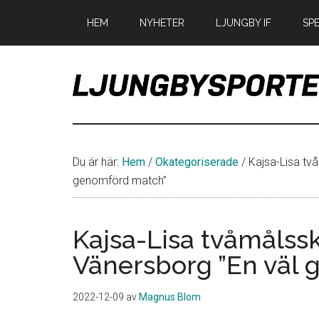
Hoppa
Hoppa
Hoppa
HEM
NYHETER
LJUNGBY IF
SP
till
till
till
huvudinnehåll
det
sidfot
primära
sidofältet
LjungbySport
Allt
om
IF
Du är här:
Hem
/
Okategoriserade
/
Kajsa-Lisa två
Troja
genomförd match”
Ljungby
Kajsa-Lisa tvåmålssk
Vänersborg ”En väl
2022-12-09
av
Magnus Blom