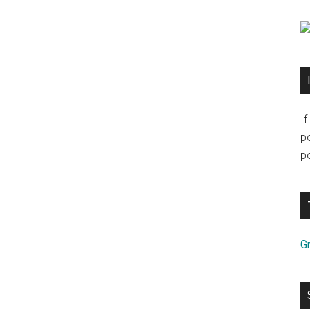
I
p
po
Gr