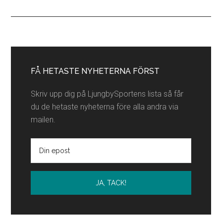
partners
Primärt
sidofält
FÅ HETASTE NYHETERNA FÖRST
Skriv upp dig på LjungbySportens lista så får
du de hetaste nyheterna före alla andra via
mailen.