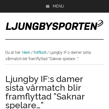
Hoppa
Hoppa
Hoppa
MENU
till
till
till
huvudinnehåll
det
sidfot
primära
sidofältet
LjungbySporten
Allt
om
IF
Du är här:
Hem
/
fotfboll
/
Ljungby IF:s damer sista
Troja
vårmatch blir framflyttad ”Saknar spelare…”
Ljungby
Ljungby IF:s damer
sista vårmatch blir
framflyttad ”Saknar
spelare…”