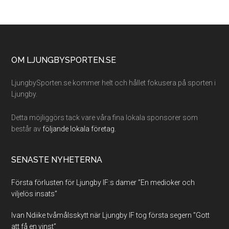
Footer
OM LJUNGBYSPORTEN.SE
LjungbySporten.se kommer helt och hållet fokusera på sporten i
Ljungby.
Detta möjliggörs tack vare våra fina lokala sponsorer som
består av
följande lokala företag.
SENASTE NYHETERNA
Första förlusten för Ljungby IF:s damer ”En medioker och
viljelös insats”
Ivan Ndiike tvåmålsskytt när Ljungby IF tog första segern ”Gott
att få en vinst”