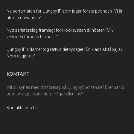
Ny bortamatch för Ljungby IF som jagar första poängen ”Vi är
ute efter revansch”
Nytt serieförslag framlagt för Hockeyettan till hösten ”Vi vill
verkligen försöka hjälpa till”
Ljungby IF:s damer tog rättvis derbyseger ”En klassisk tåpaj av
Nora avgjorde”
KONTAKT
Vill du synas med ditt företag på LjungbySporten.se? Eller har du
som privatperson några frågor eller tips?
Kontakta oss här.