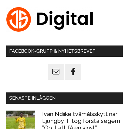
FACEBOOK-GRUPP & NYHETSBREVET
SENASTE INLÄGGEN
Ivan Ndiike tvåmålsskytt när
Ljungby IF tog första segern
”Gott att få en vinst”