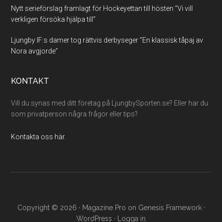
Nytt serieförslag framlagt för Hockeyettan till hösten ”Vi vill
verkligen försöka hjälpa till”
Ljungby IF:s damer tog rättvis derbyseger ”En klassisk tåpaj av
Nora avgjorde”
KONTAKT
Vill du synas med ditt företag på LjungbySporten.se? Eller har du
som privatperson några frågor eller tips?
Kontakta oss här.
Copyright © 2026 ·
Magazine Pro
on
Genesis Framework
·
WordPress
·
Logga in