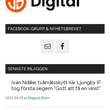
FACEBOOK-GRUPP & NYHETSBREVET
SENASTE INLÄGGEN
Ivan Ndiike tvåmålsskytt när Ljungby IF
tog första segern ”Gott att få en vinst”
2023-04-29
av
Magnus Blom