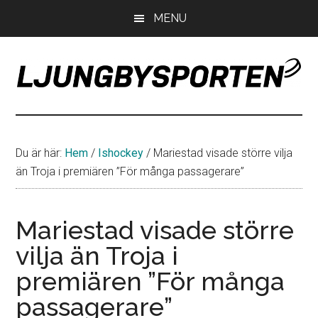
Hoppa
Hoppa
Hoppa
MENU
till
till
till
huvudinnehåll
det
sidfot
primära
sidofältet
LjungbySporten
Allt
om
IF
Du är här:
Hem
/
Ishockey
/
Mariestad visade större vilja
Troja
än Troja i premiären ”För många passagerare”
Ljungby
Mariestad visade större
vilja än Troja i
premiären ”För många
passagerare”