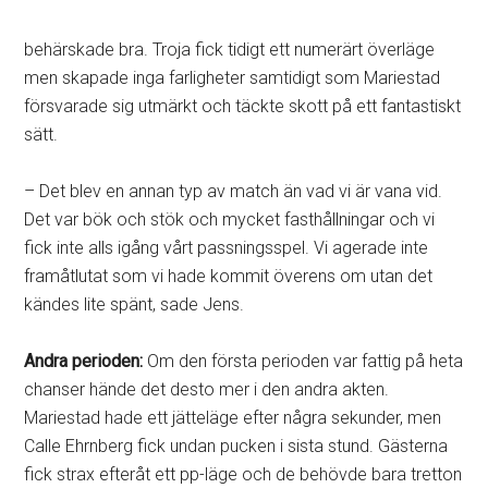
behärskade bra. Troja fick tidigt ett numerärt överläge
men skapade inga farligheter samtidigt som Mariestad
försvarade sig utmärkt och täckte skott på ett fantastiskt
sätt.
– Det blev en annan typ av match än vad vi är vana vid.
Det var bök och stök och mycket fasthållningar och vi
fick inte alls igång vårt passningsspel. Vi agerade inte
framåtlutat som vi hade kommit överens om utan det
kändes lite spänt, sade Jens.
Andra perioden:
Om den första perioden var fattig på heta
chanser hände det desto mer i den andra akten.
Mariestad hade ett jätteläge efter några sekunder, men
Calle Ehrnberg fick undan pucken i sista stund. Gästerna
fick strax efteråt ett pp-läge och de behövde bara tretton