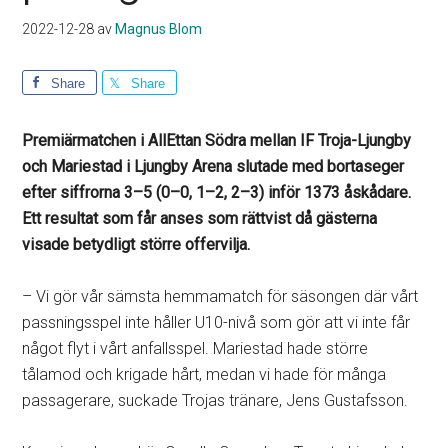
2022-12-28
av
Magnus Blom
Share
Share
Premiärmatchen i AllEttan Södra mellan IF Troja-Ljungby
och Mariestad i Ljungby Arena slutade med bortaseger
efter siffrorna 3–5 (0–0, 1–2, 2–3) inför 1373 åskådare.
Ett resultat som får anses som rättvist då gästerna
visade betydligt större offervilja.
– Vi gör vår sämsta hemmamatch för säsongen där vårt
passningsspel inte håller U10-nivå som gör att vi inte får
något flyt i vårt anfallsspel. Mariestad hade större
tålamod och krigade hårt, medan vi hade för många
passagerare, suckade Trojas tränare, Jens Gustafsson.