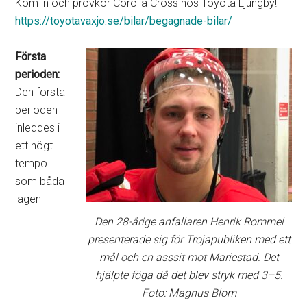
Kom in och provkör Corolla Cross hos Toyota Ljungby!
https://toyotavaxjo.se/bilar/begagnade-bilar/
Första
perioden:
Den första
perioden
inleddes i
ett högt
tempo
som båda
lagen
Den 28-årige anfallaren Henrik Rommel
presenterade sig för Trojapubliken med ett
mål och en asssit mot Mariestad. Det
hjälpte föga då det blev stryk med 3–5.
Foto: Magnus Blom