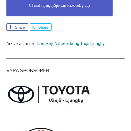
Gå med i LjungbySportens Facebook-grupp
Share
Share
Arkiverad under:
Ishockey
,
Nyheter kring Troja Ljungby
VÅRA SPONSORER