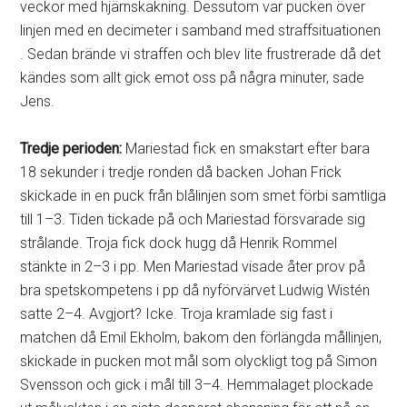
veckor med hjärnskakning. Dessutom var pucken över
linjen med en decimeter i samband med straffsituationen
. Sedan brände vi straffen och blev lite frustrerade då det
kändes som allt gick emot oss på några minuter, sade
Jens.
Tredje perioden:
Mariestad fick en smakstart efter bara
18 sekunder i tredje ronden då backen Johan Frick
skickade in en puck från blålinjen som smet förbi samtliga
till 1–3. Tiden tickade på och Mariestad försvarade sig
strålande. Troja fick dock hugg då Henrik Rommel
stänkte in 2–3 i pp. Men Mariestad visade åter prov på
bra spetskompetens i pp då nyförvärvet Ludwig Wistén
satte 2–4. Avgjort? Icke. Troja kramlade sig fast i
matchen då Emil Ekholm, bakom den förlängda mållinjen,
skickade in pucken mot mål som olyckligt tog på Simon
Svensson och gick i mål till 3–4. Hemmalaget plockade