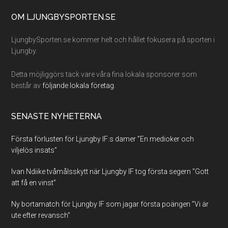
Footer
OM LJUNGBYSPORTEN.SE
LjungbySporten.se kommer helt och hållet fokusera på sporten i
Ljungby.
Detta möjliggörs tack vare våra fina lokala sponsorer som
består av
följande lokala företag.
SENASTE NYHETERNA
Första förlusten för Ljungby IF:s damer ”En medioker och
viljelös insats”
Ivan Ndiike tvåmålsskytt när Ljungby IF tog första segern ”Gott
att få en vinst”
Ny bortamatch för Ljungby IF som jagar första poängen ”Vi är
ute efter revansch”