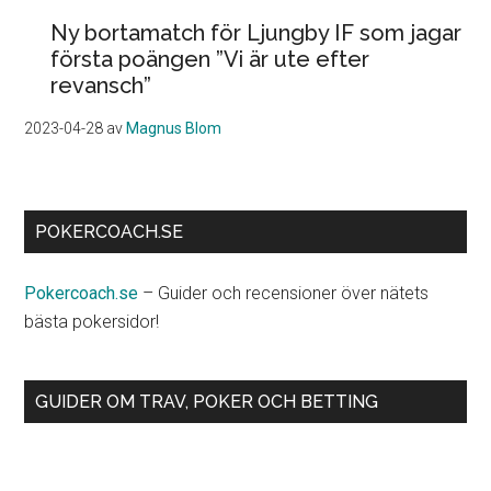
Ny bortamatch för Ljungby IF som jagar
första poängen ”Vi är ute efter
revansch”
2023-04-28
av
Magnus Blom
POKERCOACH.SE
Pokercoach.se
– Guider och recensioner över nätets
bästa pokersidor!
GUIDER OM TRAV, POKER OCH BETTING