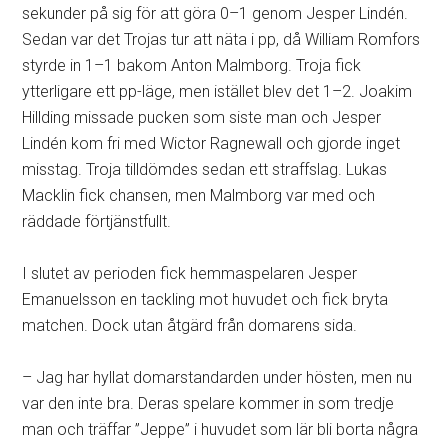
sekunder på sig för att göra 0–1 genom Jesper Lindén.
Sedan var det Trojas tur att näta i pp, då William Romfors
styrde in 1–1 bakom Anton Malmborg. Troja fick
ytterligare ett pp-läge, men istället blev det 1–2. Joakim
Hillding missade pucken som siste man och Jesper
Lindén kom fri med Wictor Ragnewall och gjorde inget
misstag. Troja tilldömdes sedan ett straffslag. Lukas
Macklin fick chansen, men Malmborg var med och
räddade förtjänstfullt.
I slutet av perioden fick hemmaspelaren Jesper
Emanuelsson en tackling mot huvudet och fick bryta
matchen. Dock utan åtgärd från domarens sida.
– Jag har hyllat domarstandarden under hösten, men nu
var den inte bra. Deras spelare kommer in som tredje
man och träffar ”Jeppe” i huvudet som lär bli borta några