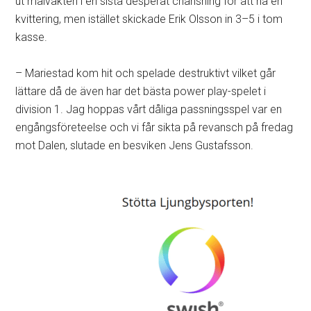
ut målvakten i en sista desperat chansning för att nå en
kvittering, men istället skickade Erik Olsson in 3–5 i tom
kasse.
– Mariestad kom hit och spelade destruktivt vilket går
lättare då de även har det bästa power play-spelet i
division 1. Jag hoppas vårt dåliga passningsspel var en
engångsföreteelse och vi får sikta på revansch på fredag
mot Dalen, slutade en besviken Jens Gustafsson.