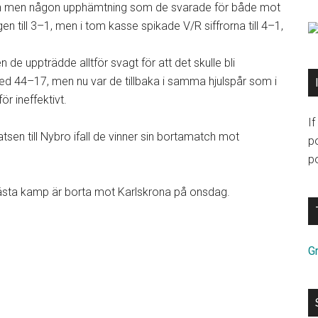
faran men någon upphämtning som de svarade för både mot
n till 3–1, men i tom kasse spikade V/R siffrorna till 4–1,
de uppträdde alltför svagt för att det skulle bli
 med 44–17, men nu var de tillbaka i samma hjulspår som i
r ineffektivt.
I
latsen till Nybro ifall de vinner sin bortamatch mot
p
po
 nästa kamp är borta mot Karlskrona på onsdag.
Gr