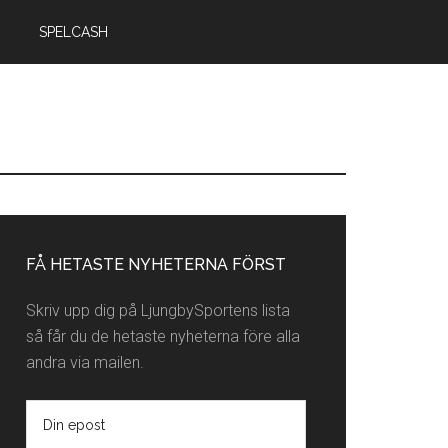
SPELCASH
rimärt
idofält
FÅ HETASTE NYHETERNA FÖRST
Skriv upp dig på LjungbySportens lista
så får du de hetaste nyheterna före alla
andra via mailen.