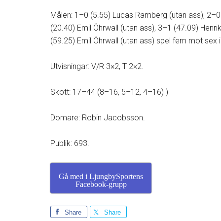
Målen: 1–0 (5.55) Lucas Ramberg (utan ass), 2–0 
(20.40) Emil Öhrwall (utan ass), 3–1 (47.09) He
(59.25) Emil Öhrwall (utan ass) spel fem mot sex 
Utvisningar: V/R 3×2, T 2×2.
Skott: 17–44 (8–16, 5–12, 4–16) )
Domare: Robin Jacobsson.
Publik: 693.
Gå med i LjungbySportens
Facebook-grupp
Share
Share