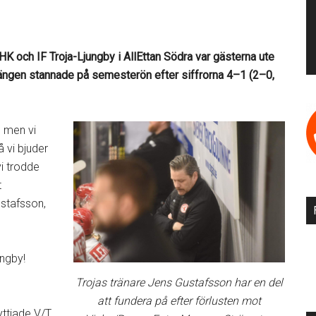
 och IF Troja-Ljungby i AllEttan Södra var gästerna ute
poängen stannade på semesterön efter siffrorna 4–1 (2–0,
, men vi
 vi bjuder
vi trodde
t
ustafsson,
ungby!
Trojas tränare Jens Gustafsson har en del
att fundera på efter förlusten mot
yttjade V/T