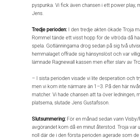
pyspunka. Vi fick även chansen i ett power play, m
Jens.
Tredje perioden:
I den tredje akten ökade Troja ma
Rommel tände ett visst hopp för de vitröda då ha
spela. Gotlänningarna drog sedan på sig två utvisn
hemmalaget offrade sig hänsynslöst och var villiga 
lämnade Ragnewall kassen men efter slarv av Troja 
– I sista perioden visade vi lite desperation och 
men vi kom inte närmare än 1–3. På den här nivån 
matcher. Vi hade chansen att ta över ledningen, me
platserna, slutade Jens Gustafsson.
Slutsummering:
För en månad sedan vann Visby/R
avgörandet kom då en minut återstod. Troja var u
noll där de i den första perioden agerade som d