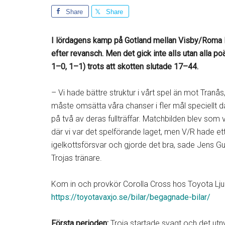
Share
Share
I lördagens kamp på Gotland mellan Visby/Roma HK
efter revansch. Men det gick inte alls utan alla 
1–0, 1–1) trots att skotten slutade 17–44.
– Vi hade bättre struktur i vårt spel än mot Tranås
måste omsätta våra chanser i fler mål speciellt då
på två av deras fullträffar. Matchbilden blev som 
där vi var det spelförande laget, men V/R hade et
igelkottsförsvar och gjorde det bra, sade Jens G
Trojas tränare.
Kom in och provkör Corolla Cross hos Toyota Lj
https://toyotavaxjo.se/bilar/begagnade-bilar/
Första perioden:
Troja startade svagt och det utn