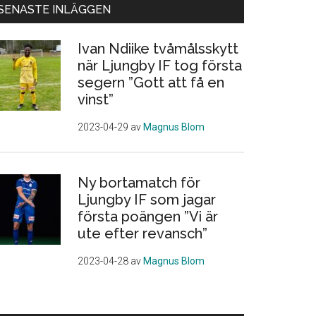
SENASTE INLÄGGEN
Ivan Ndiike tvåmålsskytt
när Ljungby IF tog första
segern ”Gott att få en
vinst”
2023-04-29
av
Magnus Blom
Ny bortamatch för
Ljungby IF som jagar
första poängen ”Vi är
ute efter revansch”
2023-04-28
av
Magnus Blom