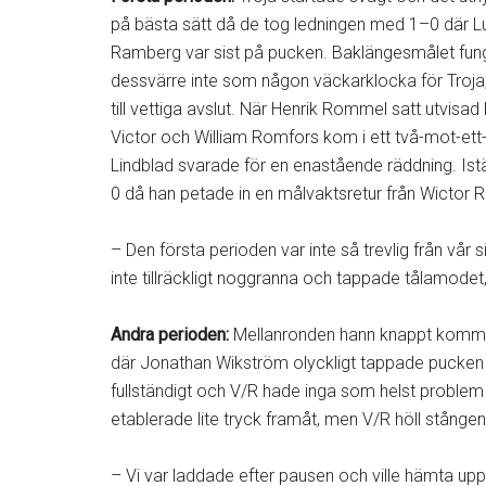
på bästa sätt då de tog ledningen med 1–0 där 
Ramberg var sist på pucken. Baklängesmålet fu
dessvärre inte som någon väckarklocka för Troja
till vettiga avslut. När Henrik Rommel satt utvi
Victor och William Romfors kom i ett två-mot-ett
Lindblad svarade för en enastående räddning. Istäl
0 då han petade in en målvaktsretur från Wictor 
– Den första perioden var inte så trevlig från vår s
inte tillräckligt noggranna och tappade tålamode
Andra perioden:
Mellanronden hann knappt komma 
där Jonathan Wikström olyckligt tappade pucken f
fullständigt och V/R hade inga som helst problem at
etablerade lite tryck framåt, men V/R höll stången
– Vi var laddade efter pausen och ville hämta upp u