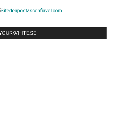
YOURWHITE.SE