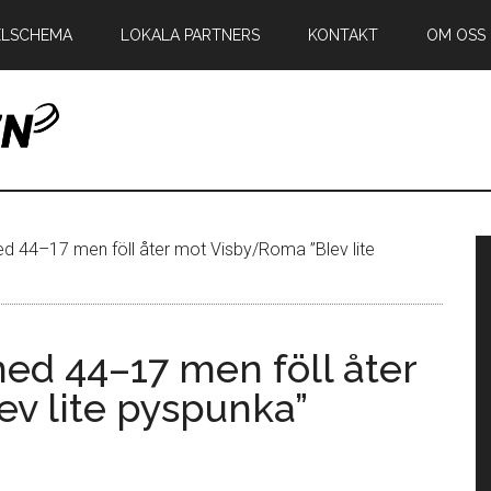
ELSCHEMA
LOKALA PARTNERS
KONTAKT
OM OSS
en
P
d 44–17 men föll åter mot Visby/Roma ”Blev lite
s
ed 44–17 men föll åter
v lite pyspunka”