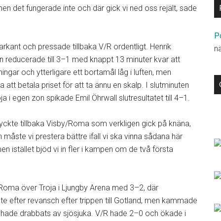
en det fungerade inte och där gick vi ned oss rejält, sade
P
rkant och pressade tillbaka V/R ordentligt. Henrik
n
n reducerade till 3–1 med knappt 13 minuter kvar att
ingar och ytterligare ett bortamål låg i luften, men
att betala priset för att ta ännu en skalp. I slutminuten
i egen zon spikade Emil Öhrwall slutresultatet till 4–1.
tryckte tillbaka Visby/Roma som verkligen gick på knäna,
måste vi prestera bättre ifall vi ska vinna sådana här
n istället bjöd vi in fler i kampen om de två första
oma över Troja i Ljungby Arena med 3–2, där
te efter revansch efter trippen till Gotland, men kammade
e hade drabbats av sjösjuka. V/R hade 2–0 och ökade i