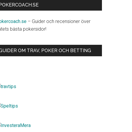
POKERCOACH.SE
okercoach.se
– Guider och recensioner över
ätets bästa pokersidor!
GUIDER OM TRAV, POKER OCH BETTING