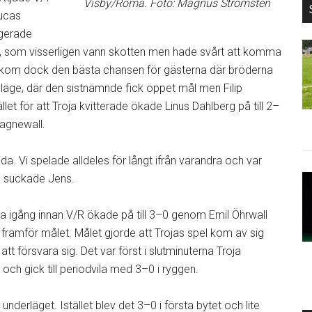
Visby/Roma. Foto: Magnus Strömsten
Lucas
ngerade
, som visserligen vann skotten men hade svårt att komma
sad kom dock den bästa chansen för gästerna där bröderna
-läge, där den sistnämnde fick öppet mål men Filip
let för att Troja kvitterade ökade Linus Dahlberg på till 2–
Ragnewall.
ida. Vi spelade alldeles för långt ifrån varandra och var
t, suckade Jens.
igång innan V/R ökade på till 3–0 genom Emil Öhrwall
ramför målet. Målet gjorde att Trojas spel kom av sig
t försvara sig. Det var först i slutminuterna Troja
 och gick till periodvila med 3–0 i ryggen.
nderläget. Istället blev det 3–0 i första bytet och lite