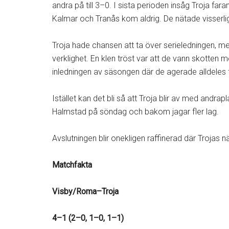
andra på till 3–0. I sista perioden insåg Troja 
Kalmar och Tranås kom aldrig. De nätade visserlige
Troja hade chansen att ta över serieledningen, men 
verklighet. En klen tröst var att de vann skotten
inledningen av säsongen där de agerade alldeles fö
Istället kan det bli så att Troja blir av med andrap
Halmstad på söndag och bakom jagar fler lag.
Avslutningen blir onekligen raffinerad där Trojas
Matchfakta
Visby/Roma–Troja
4–1 (2–0, 1–0, 1–1)