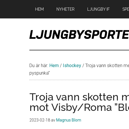
Hoppa
Hoppa
Hoppa
HEM
NYHETER
LJUNGBY IF
SP
till
till
till
huvudinnehåll
det
sidfot
primära
sidofältet
LjungbySport
Allt
om
IF
Du är här:
Hem
/
Ishockey
/
Troja vann skotten me
Troja
pyspunka”
Ljungby
Troja vann skotten m
mot Visby/Roma ”Ble
2023-02-18
av
Magnus Blom