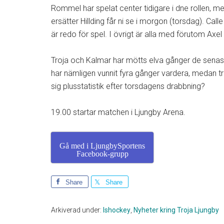
Rommel har spelat center tidigare i dne rollen,
ersätter Hillding får ni se i morgon (torsdag). Call
är redo för spel. I övrigt är alla med förutom Axel
Troja och Kalmar har mötts elva gånger de senast
har nämligen vunnit fyra gånger vardera, medan tre 
sig plusstatistik efter torsdagens drabbning?
19.00 startar matchen i Ljungby Arena.
Gå med i LjungbySportens
Facebook-grupp
Share
Share
Arkiverad under:
Ishockey
,
Nyheter kring Troja Ljungby