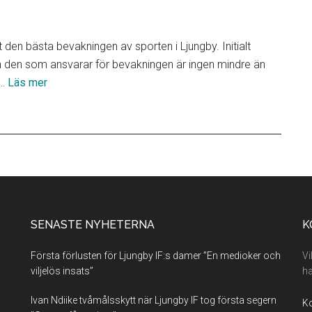
den bästa bevakningen av sporten i Ljungby. Initialt
 den som ansvarar för bevakningen är ingen mindre än
om
 …
Läs mer
Lokala
partners
SENASTE NYHETERNA
K
Första förlusten för Ljungby IF:s damer ”En medioker och
Vi
viljelös insats”
ha
Ivan Ndiike tvåmålsskytt när Ljungby IF tog första segern
Ko