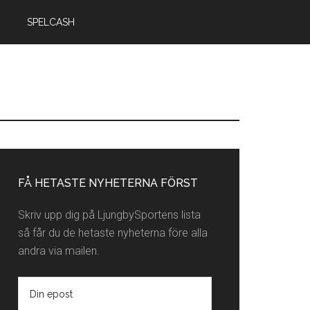
SPELCASH
rimärt
idofält
FÅ HETASTE NYHETERNA FÖRST
Skriv upp dig på LjungbySportens lista
så får du de hetaste nyheterna före alla
andra via mailen.