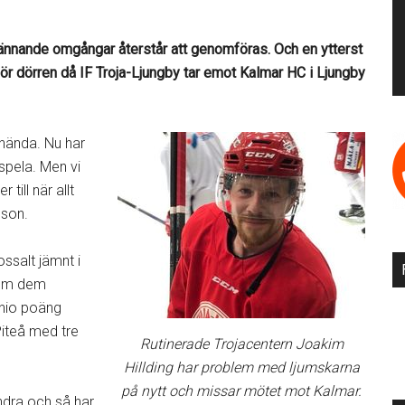
nnande omgångar återstår att genomföras. Och en ytterst
ör dörren då IF Troja-Ljungby tar emot Kalmar HC i Ljungby
 hända. Nu har
spela. Men vi
till när allt
sson.
ossalt jämnt i
kom dem
 nio poäng
Piteå med tre
Rutinerade Trojacentern Joakim
Hillding har problem med ljumskarna
på nytt och missar mötet mot Kalmar.
dra och så har