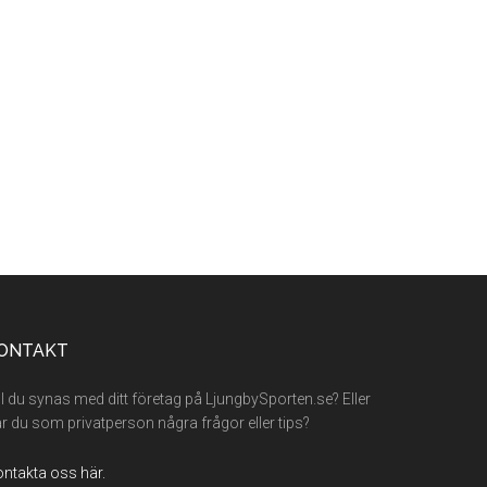
ONTAKT
ll du synas med ditt företag på LjungbySporten.se? Eller
r du som privatperson några frågor eller tips?
ntakta oss här.