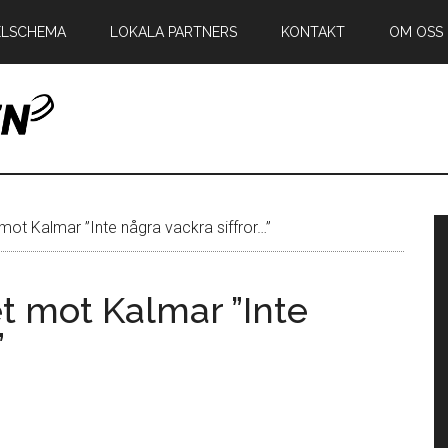
ELSCHEMA
LOKALA PARTNERS
KONTAKT
OM OSS
en
P
mot Kalmar ”Inte några vackra siffror…”
s
t mot Kalmar ”Inte
”