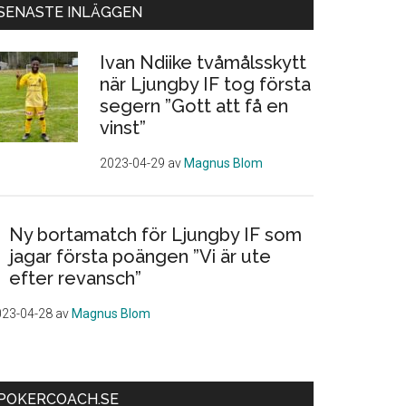
SENASTE INLÄGGEN
Ivan Ndiike tvåmålsskytt
när Ljungby IF tog första
segern ”Gott att få en
vinst”
2023-04-29
av
Magnus Blom
Ny bortamatch för Ljungby IF som
jagar första poängen ”Vi är ute
efter revansch”
023-04-28
av
Magnus Blom
POKERCOACH.SE