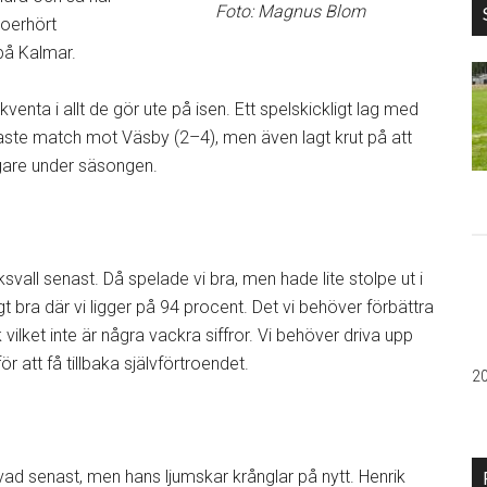
Foto: Magnus Blom
 oerhört
 på Kalmar.
kventa i allt de gör ute på isen. Ett spelskickligt lag med
naste match mot Väsby (2–4), men även lagt krut på att
igare under säsongen.
all senast. Då spelade vi bra, men hade lite stolpe ut i
t bra där vi ligger på 94 procent. Det vi behöver förbättra
 vilket inte är några vackra siffror. Vi behöver driva upp
 att få tillbaka självförtroendet.
2
ad senast, men hans ljumskar krånglar på nytt. Henrik