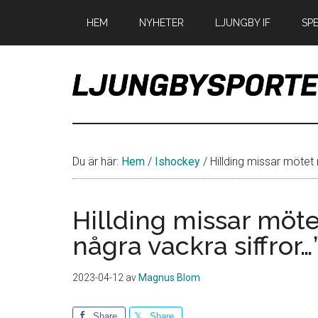
Hoppa
Hoppa
Hoppa
HEM
NYHETER
LJUNGBY IF
SP
till
till
till
huvudinnehåll
det
sidfot
primära
sidofältet
LjungbySport
Allt
om
IF
Du är här:
Hem
/
Ishockey
/
Hillding missar mötet 
Troja
Ljungby
Hillding missar möte
några vackra siffror…
2023-04-12
av
Magnus Blom
Share
Share