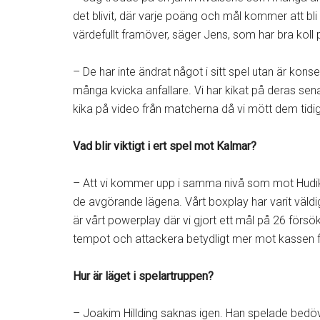
det blivit, där varje poäng och mål kommer att bli
värdefullt framöver, säger Jens, som har bra koll
– De har inte ändrat något i sitt spel utan är konse
många kvicka anfallare. Vi har kikat på deras se
kika på video från matcherna då vi mött dem tid
Vad blir viktigt i ert spel mot Kalmar?
– Att vi kommer upp i samma nivå som mot Hudiksv
de avgörande lägena. Vårt boxplay har varit väldig
är vårt powerplay där vi gjort ett mål på 26 försök
tempot och attackera betydligt mer mot kassen för
Hur är läget i spelartruppen?
– Joakim Hillding saknas igen. Han spelade bedöv