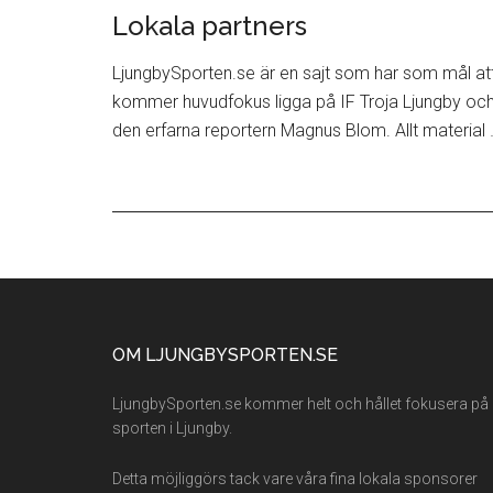
Lokala partners
LjungbySporten.se är en sajt som har som mål att 
kommer huvudfokus ligga på IF Troja Ljungby och
den erfarna reportern Magnus Blom. Allt material
Footer
OM LJUNGBYSPORTEN.SE
LjungbySporten.se kommer helt och hållet fokusera på
sporten i Ljungby.
Detta möjliggörs tack vare våra fina lokala sponsorer