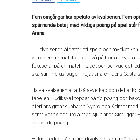
Fem omgångar har spelats av kvalserien. Fem spä
spännande batalj med viktiga poäng på spel står f
Arena.
– Halva serien återstår att spela och mycket kan
vi tre hemmamatcher och två på bortais kvar att 
fokuserar på en match i taget och ser vad det leder 
ska summeras, säger Trojatränaren, Jens Gustaf
Halva kvalserien är alltså avverkad och det är kol
tabellen. Hudiksvall toppar på tio poäng och ba
återfinns grannklubbarna Nybro och Kalmar med
samt Väsby och Troja med sju pinnar. Sist ligger 
inspelade poäng.
– Jag trodde på en jämn kvalserie som många an