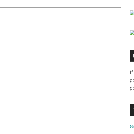
I
p
po
Gr