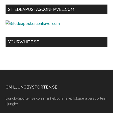
SITEDEAPOSTASCONFIAVEL.COM
YOURWHITE.SE
Footer
OM LJUNGBYSPORTEN.SE
LjungbySporten.se kommer helt och hållet fokusera på sporten i
Ljungby.