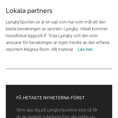
Lokala partners
LjungbySporten.se är en sajt som har som mål att den
bästa bevakningen av sporten i Ljungby. Initialt kommer
huvudfokus ligga på IF Troja Ljungby och den som
ansvarar för bevakningen är ingen mindre än den erfarna
om
reportern Magnus Blom. Allt material …
Läs mer
Lokala
partners
Primärt
sidofält
FÅ HETASTE NYHETERNA FÖRST
Skriv upp dig på LjungbySportens lista så får
du de hetaste nyheterna före alla andra via