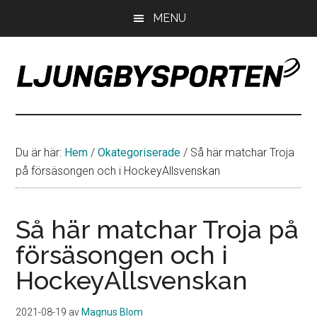
Hoppa
Hoppa
Hoppa
MENU
till
till
till
huvudinnehåll
det
sidfot
primära
sidofältet
LjungbySporten
Allt
om
IF
Du är här:
Hem
/
Okategoriserade
/
Så här matchar Troja
Troja
på försäsongen och i HockeyAllsvenskan
Ljungby
Så här matchar Troja på
försäsongen och i
HockeyAllsvenskan
2021-08-19
av
Magnus Blom