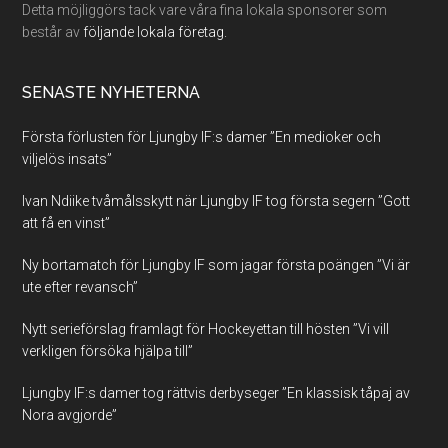
Detta möjliggörs tack vare våra fina lokala sponsorer som
består av
följande lokala företag.
SENASTE NYHETERNA
Första förlusten för Ljungby IF:s damer ”En medioker och
viljelös insats”
Ivan Ndiike tvåmålsskytt när Ljungby IF tog första segern ”Gott
att få en vinst”
Ny bortamatch för Ljungby IF som jagar första poängen ”Vi är
ute efter revansch”
Nytt serieförslag framlagt för Hockeyettan till hösten ”Vi vill
verkligen försöka hjälpa till”
Ljungby IF:s damer tog rättvis derbyseger ”En klassisk tåpaj av
Nora avgjorde”