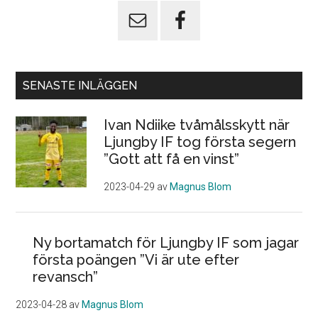
SENASTE INLÄGGEN
Ivan Ndiike tvåmålsskytt när
Ljungby IF tog första segern
”Gott att få en vinst”
2023-04-29
av
Magnus Blom
Ny bortamatch för Ljungby IF som jagar
första poängen ”Vi är ute efter
revansch”
2023-04-28
av
Magnus Blom