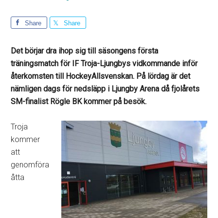
Share
Share
Det börjar dra ihop sig till säsongens första
träningsmatch för IF Troja-Ljungbys vidkommande inför
återkomsten till HockeyAllsvenskan. På lördag är det
nämligen dags för nedsläpp i Ljungby Arena då fjolårets
SM-finalist Rögle BK kommer på besök.
Troja
kommer
att
genomföra
åtta