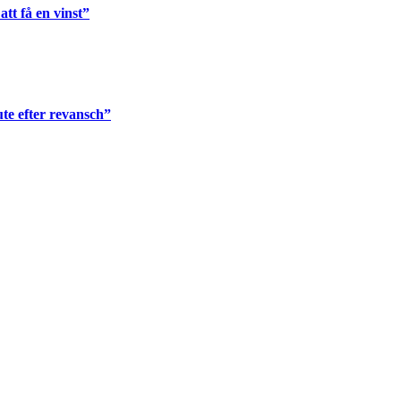
tt få en vinst”
te efter revansch”