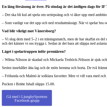
En lång försäsong är över. På söndag är det äntligen dags för IF
– Det ska bli kul att spela om seriepoäng och vi åker upp med ambition
– Som vanligt var det upp och ned resultatmässigt. När vi spelar bra o
Vad blir viktigt mot Vänersborg?
– Vi slog dem med 5–2 i en träningsmatch, men de har skaffat en del nya
och det känner vi oss trygga i. Sedan är det bara att släppa ned axlarn
Läget i spelartruppen inför premiären?
– Wilma Nilsson är skadad och Mickaela Troböck-Nilsson är sjuk och 
Serien innehåller åtta lag och de möts hemma och borta. De två främsta
– Frölunda och Malmö är solklara favoriter. Men vi vill vara med och
Pucken i Brätte Ishall släpps 15.00.
Gå med i LjungbySportens
Facebook-grupp