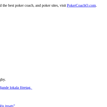
the best poker coach, and poker sites, visit
PokerCoachO.com
.
gby.
ljande lokala företag.
ös insats”