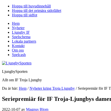
Hoppa till huvudinnehåll
Hoppa till det primära sidofältet
Hoppa till sidfot
Hem
Nyheter
Ljungby IF
Spelschema
Lokala partners
Kontakt
Om oss
Spelcash
LjungbySporten
Allt om IF Troja Ljungby
Du är här:
Hem
/
Nyheter kring Troja Ljungby
/
Seriepremiär för IF T
Seriepremiär för IF Troja-Ljungbys damer
2022-10-07
av
Magnus Blom