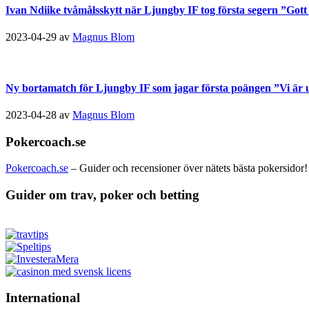
Ivan Ndiike tvåmålsskytt när Ljungby IF tog första segern ”Gott a
2023-04-29
av
Magnus Blom
Ny bortamatch för Ljungby IF som jagar första poängen ”Vi är u
2023-04-28
av
Magnus Blom
Pokercoach.se
Pokercoach.se
– Guider och recensioner över nätets bästa pokersidor!
Guider om trav, poker och betting
International