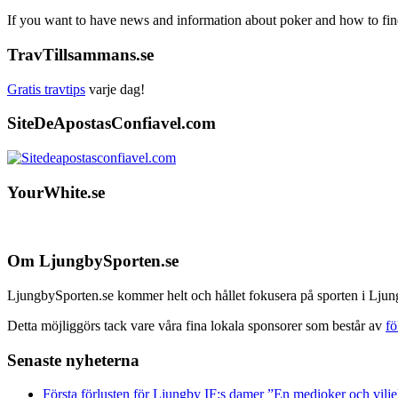
If you want to have news and information about poker and how to find 
TravTillsammans.se
Gratis travtips
varje dag!
SiteDeApostasConfiavel.com
YourWhite.se
Footer
Om LjungbySporten.se
LjungbySporten.se kommer helt och hållet fokusera på sporten i Ljun
Detta möjliggörs tack vare våra fina lokala sponsorer som består av
fö
Senaste nyheterna
Första förlusten för Ljungby IF:s damer ”En medioker och viljel