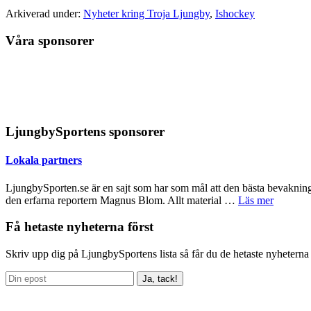
Arkiverad under:
Nyheter kring Troja Ljungby
,
Ishockey
Våra sponsorer
LjungbySportens sponsorer
Lokala partners
LjungbySporten.se är en sajt som har som mål att den bästa bevaknin
om
den erfarna reportern Magnus Blom. Allt material …
Läs mer
Lokala
partners
Primärt
Få hetaste nyheterna först
sidofält
Skriv upp dig på LjungbySportens lista så får du de hetaste nyheterna 