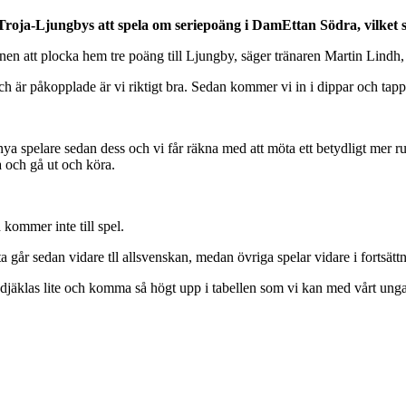
 Troja-Ljungbys att spela om seriepoäng i DamEttan Södra, vilket 
en att plocka hem tre poäng till Ljungby, säger tränaren Martin Lindh, 
ch är påkopplade är vi riktigt bra. Sedan kommer vi in i dippar och tapp
 spelare sedan dess och vi får räkna med att möta ett betydligt mer ruti
a och gå ut och köra.
kommer inte till spel.
 går sedan vidare tll allsvenskan, medan övriga spelar vidare i fortsättn
 djäklas lite och komma så högt upp i tabellen som vi kan med vårt ung