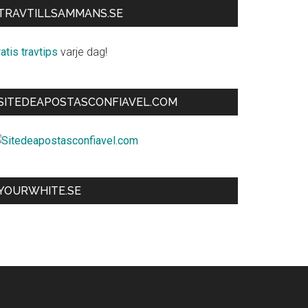
TRAVTILLSAMMANS.SE
atis travtips
varje dag!
SITEDEAPOSTASCONFIAVEL.COM
YOURWHITE.SE