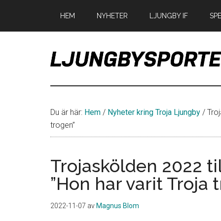
Hoppa
Hoppa
Hoppa
HEM
NYHETER
LJUNGBY IF
SP
till
till
till
huvudinnehåll
det
sidfot
primära
sidofältet
LjungbySport
Allt
om
IF
Du är här:
Hem
/
Nyheter kring Troja Ljungby
/
Troj
Troja
trogen”
Ljungby
Trojaskölden 2022 ti
”Hon har varit Troja 
2022-11-07
av
Magnus Blom