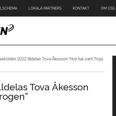
ELSCHEMA
LOKALA PARTNERS
KONTAKT
OM OSS
en
P
askölden 2022 tilldelas Tova Åkesson ”Hon har varit Troja
s
lldelas Tova Åkesson
trogen”