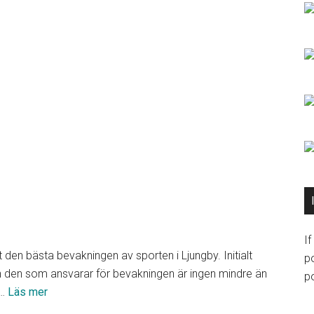
I
den bästa bevakningen av sporten i Ljungby. Initialt
p
 den som ansvarar för bevakningen är ingen mindre än
po
om
 …
Läs mer
Lokala