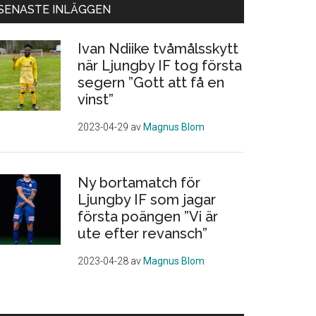
SENASTE INLÄGGEN
Ivan Ndiike tvåmålsskytt
när Ljungby IF tog första
segern ”Gott att få en
vinst”
2023-04-29
av
Magnus Blom
Ny bortamatch för
Ljungby IF som jagar
första poängen ”Vi är
ute efter revansch”
2023-04-28
av
Magnus Blom