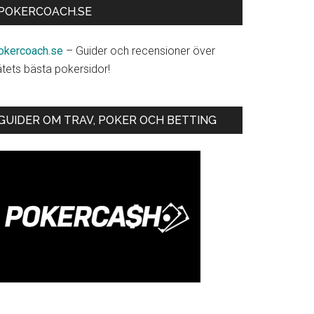
POKERCOACH.SE
okercoach.se
– Guider och recensioner över
ätets bästa pokersidor!
GUIDER OM TRAV, POKER OCH BETTING