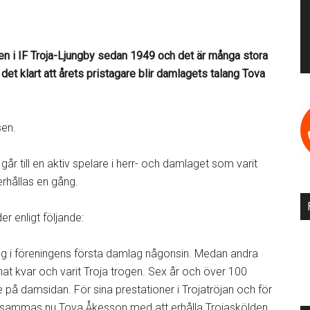
en i IF Troja-Ljungby sedan 1949 och det är många stora
det klart att årets pristagare blir damlagets talang Tova
sen.
år till en aktiv spelare i herr- och damlaget som varit
erhållas en gång.
r enligt följande:
 i föreningens första damlag någonsin. Medan andra
nat kvar och varit Troja trogen. Sex år och över 100
på damsidan. För sina prestationer i Trojatröjan och för
rksammas nu Tova Åkesson med att erhålla Trojaskölden