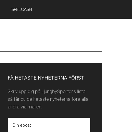
SPELCASH
rimärt
idofält
FÅ HETASTE NYHETERNA FÖRST
Skriv upp dig på LjungbySportens lista
så får du de hetaste nyheterna före alla
andra via mailen.