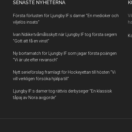
SENASTE NYHETERNA
K
Första förlusten för Ljungby IF:s damer ”En medioker och
Vi
viljelös insats”
ha
Ivan Ndiike tvåmålsskytt när Ljungby IF tog första segern
Ko
”Gott att få en vinst”
Ny bortamatch för Ljungby IF som jagar första poängen
”Vi är ute efter revansch”
Nytt serieförslag framlagt för Hockeyettan till hösten ”Vi
vill verkligen försöka hjälpa till”
Ljungby IF:s damer tog rättvis derbyseger ”En klassisk
tåpaj av Nora avgjorde”