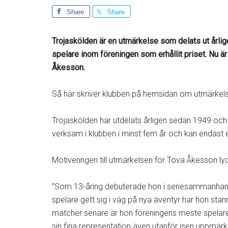
Share
Share
Trojaskölden är en utmärkelse som delats ut årlig
spelare inom föreningen som erhållit priset. Nu är 
Åkesson.
Så här skriver klubben på hemsidan om utmärkel
Trojaskölden har utdelats årligen sedan 1949 och g
verksam i klubben i minst fem år och kan endast 
Motiveringen till utmärkelsen för Tova Åkesson lyde
”Som 13-åring debuterade hon i seriesammanhang
spelare gett sig i väg på nya äventyr har hon stan
matcher senare är hon föreningens meste spelare 
sin fina representation även utanför isen uppmä