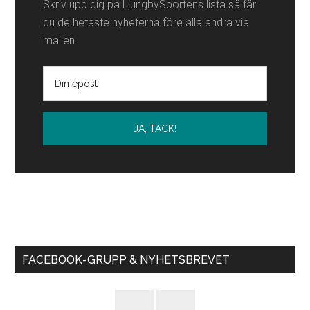
Skriv upp dig på LjungbySportens lista så får
du de hetaste nyheterna före alla andra via
mailen.
FACEBOOK-GRUPP & NYHETSBREVET