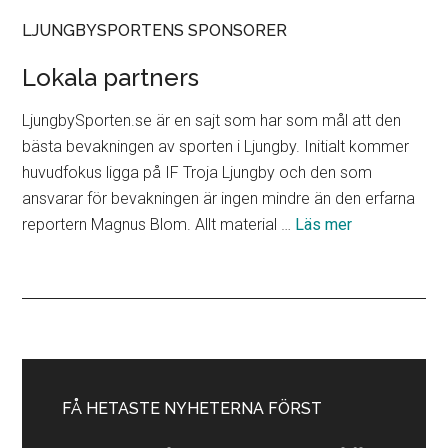
LJUNGBYSPORTENS SPONSORER
Lokala partners
LjungbySporten.se är en sajt som har som mål att den
bästa bevakningen av sporten i Ljungby. Initialt kommer
huvudfokus ligga på IF Troja Ljungby och den som
ansvarar för bevakningen är ingen mindre än den erfarna
om
reportern Magnus Blom. Allt material …
Läs mer
Lokala
partners
Primärt
sidofält
FÅ HETASTE NYHETERNA FÖRST