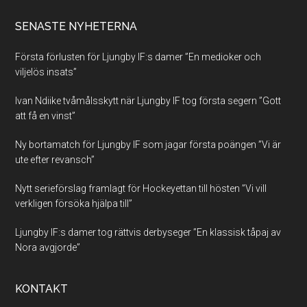
SENASTE NYHETERNA
Första förlusten för Ljungby IF:s damer ”En medioker och
viljelös insats”
Ivan Ndiike tvåmålsskytt när Ljungby IF tog första segern ”Gott
att få en vinst”
Ny bortamatch för Ljungby IF som jagar första poängen ”Vi är
ute efter revansch”
Nytt serieförslag framlagt för Hockeyettan till hösten ”Vi vill
verkligen försöka hjälpa till”
Ljungby IF:s damer tog rättvis derbyseger ”En klassisk tåpaj av
Nora avgjorde”
KONTAKT