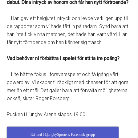
debut. Dina intryck av honom och får han nytt förtroende?
– Han gav ett helgjutet intryck och levde verkligen upp till
de rapporter som vi hade fått in på radarn. Synd bara att
han inte fick vinna matchen, det hade han varit värd. Han
får nytt förtroende om han känner sig fräsch.
Vad behöver ni förbättra i spelet för att ta tre poäng?
– Lite bättre fokus i försvarsspelet och få igång vårt
powerplay. Vi skapar tillräckligt med chanser för att göra
mer än ett mål. Det gäller bara att förvalta möjligheterna
också, slutar Roger Forsberg.
Pucken i Ljungby Arena släpps 19.00.
Gå med i LjungbySportens Facebook-grupp