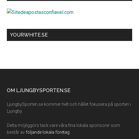
YOURWHITE.SE
Footer
OM LJUNGBYSPORTEN.SE
LjungbySporten.se kommer helt och hållet fokusera på sporten i
Ljungby.
Detta möjliggörs tack vare våra fina lokala sponsorer som
består av
följande lokala företag.