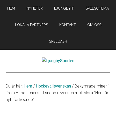
Hoppa
Hoppa
Hoppa
HEM
NYHETER
LJUNGBY IF
SPELSCHEMA
till
till
till
huvudinnehåll
det
sidfot
primära
LOKALA PARTNERS
KONTAKT
OM OSS
sidofältet
SPELCASH
LjungbySporten
Allt
om
IF
Du är här:
Hem
/
Hockeyallsvenskan
/
Bekymrade miner i
Troja
Troja – men chans till snabb revansch mot Mora ”Han får
Ljungby
nytt förtroende”