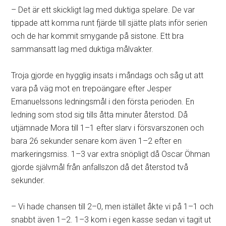
– Det är ett skickligt lag med duktiga spelare. De var
tippade att komma runt fjärde till sjätte plats inför serien
och de har kommit smygande på sistone. Ett bra
sammansatt lag med duktiga målvakter.
Troja gjorde en hygglig insats i måndags och såg ut att
vara på väg mot en trepoängare efter Jesper
Emanuelssons ledningsmål i den första perioden. En
ledning som stod sig tills åtta minuter återstod. Då
utjämnade Mora till 1–1 efter slarv i försvarszonen och
bara 26 sekunder senare kom även 1–2 efter en
markeringsmiss. 1–3 var extra snöpligt då Oscar Öhman
gjorde självmål från anfallszon då det återstod två
sekunder.
– Vi hade chansen till 2–0, men istället åkte vi på 1–1 och
snabbt även 1–2. 1–3 kom i egen kasse sedan vi tagit ut