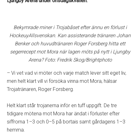
Ljungby Arena under onsdagskvällen.
Bekymrade miner i Trojabåset efter ännu en förlust i
HockeuyAllsvenskan. Kan assisterande tränaren Johan
Benker och huvudtränaren Roger Forsberg hitta ett
segerrecept mot Mora när lagen möts på nytt i Ljungby
Arena? Foto: Fredrik Skog/Brightphoto
– Vi vet vad vi möter och varje match lever sitt eget liv,
men helt klart vill vi försöka vinna mot Mora, hälsar
Trojatränaren, Roger Forsberg.
Helt klart står trojanerna inför en tuff uppgift. De tre
tidigare mötena mot Mora har ändat i förluster efter
siffrorna 1–3 och 0–5 på bortais samt gårdagens 1–3
hemma.