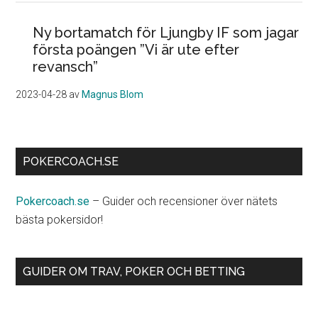
Ny bortamatch för Ljungby IF som jagar
första poängen ”Vi är ute efter
revansch”
2023-04-28
av
Magnus Blom
POKERCOACH.SE
Pokercoach.se
– Guider och recensioner över nätets
bästa pokersidor!
GUIDER OM TRAV, POKER OCH BETTING