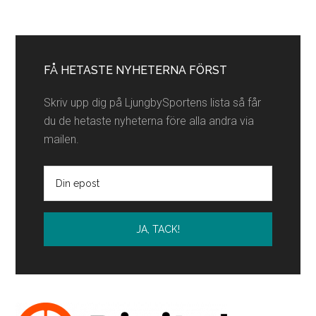
Primärt
sidofält
FÅ HETASTE NYHETERNA FÖRST
Skriv upp dig på LjungbySportens lista så får
du de hetaste nyheterna före alla andra via
mailen.