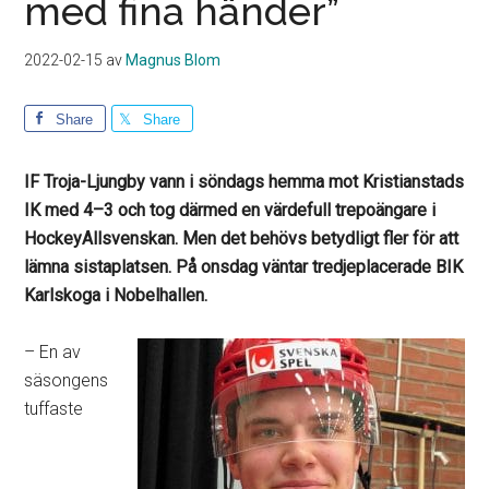
med fina händer”
2022-02-15
av
Magnus Blom
Share
Share
IF Troja-Ljungby vann i söndags hemma mot Kristianstads
IK med 4–3 och tog därmed en värdefull trepoängare i
HockeyAllsvenskan. Men det behövs betydligt fler för att
lämna sistaplatsen. På onsdag väntar tredjeplacerade BIK
Karlskoga i Nobelhallen.
– En av
säsongens
tuffaste