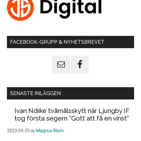
FACEBOOK-GRUPP & NYHETSBREVET
SENASTE INLÄGGEN
Ivan Ndiike tvåmålsskytt när Ljungby IF
tog första segern ”Gott att få en vinst”
2023-04-29
av
Magnus Blom