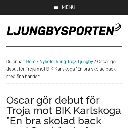
Hoppa
Hoppa
Hoppa
MENU
till
till
till
huvudinnehåll
det
sidfot
primära
sidofältet
LjungbySporten
Allt
om
IF
Du är här:
Hem
/
Nyheter kring Troja Ljungby
/
Oscar gör
Troja
debut för Troja mot BIK Karlskoga ”En bra skolad back
Ljungby
med fina händer”
Oscar gör debut för
Troja mot BIK Karlskoga
”En bra skolad back