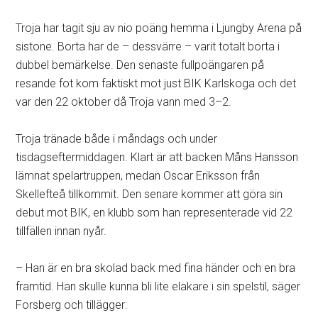
Troja har tagit sju av nio poäng hemma i Ljungby Arena på
sistone. Borta har de – dessvärre – varit totalt borta i
dubbel bemärkelse. Den senaste fullpoängaren på
resande fot kom faktiskt mot just BIK Karlskoga och det
var den 22 oktober då Troja vann med 3–2.
Troja tränade både i måndags och under
tisdagseftermiddagen. Klart är att backen Måns Hansson
lämnat spelartruppen, medan Oscar Eriksson från
Skellefteå tillkommit. Den senare kommer att göra sin
debut mot BIK, en klubb som han representerade vid 22
tillfällen innan nyår.
– Han är en bra skolad back med fina händer och en bra
framtid. Han skulle kunna bli lite elakare i sin spelstil, säger
Forsberg och tillägger: