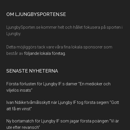
Footer
OM LJUNGBYSPORTEN.SE
LjungbySporten.se kommer helt och hållet fokusera på sporten i
Ljungby.
Detta möjliggörs tack vare våra fina lokala sponsorer som
består av
följande lokala företag.
SENASTE NYHETERNA
Första förlusten för Ljungby IF:s damer ”En medioker och
viljelös insats”
Ivan Ndiike tvåmålsskytt när Ljungby IF tog första segern ”Gott
att få en vinst”
Ny bortamatch för Ljungby IF som jagar första poängen ”Vi är
ute efter revansch”