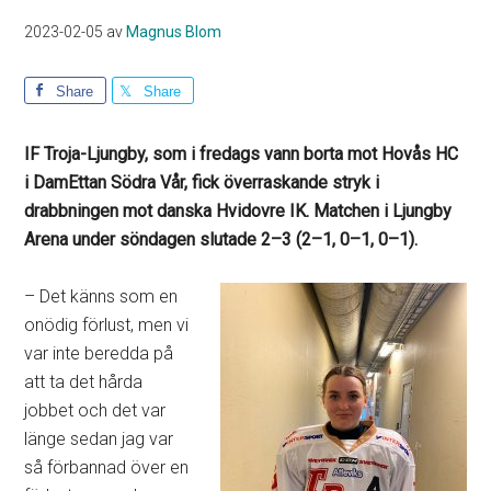
2023-02-05
av
Magnus Blom
Share
Share
IF Troja-Ljungby, som i fredags vann borta mot Hovås HC
i DamEttan Södra Vår, fick överraskande stryk i
drabbningen mot danska Hvidovre IK. Matchen i Ljungby
Arena under söndagen slutade 2–3 (2–1, 0–1, 0–1).
– Det känns som en
onödig förlust, men vi
var inte beredda på
att ta det hårda
jobbet och det var
länge sedan jag var
så förbannad över en