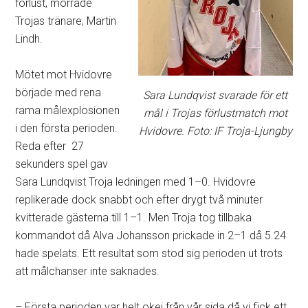
förlust, morrade
Trojas tränare, Martin
Lindh.
Mötet mot Hvidovre
började med rena
Sara Lundqvist svarade för ett
rama målexplosionen
mål i Trojas förlustmatch mot
i den första perioden.
Hvidovre. Foto: IF Troja-Ljungby
Reda efter 27
sekunders spel gav
Sara Lundqvist Troja ledningen med 1–0. Hvidovre
replikerade dock snabbt och efter drygt två minuter
kvitterade gästerna till 1–1. Men Troja tog tillbaka
kommandot då Alva Johansson prickade in 2–1 då 5.24
hade spelats. Ett resultat som stod sig perioden ut trots
att målchanser inte saknades.
– Första perioden var helt okej från vår sida då vi fick ett