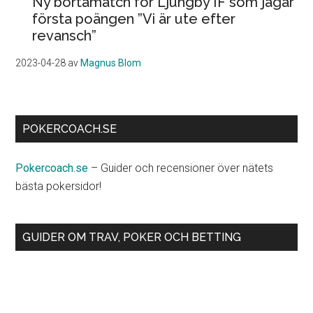
Ny bortamatch för Ljungby IF som jagar
första poängen ”Vi är ute efter
revansch”
2023-04-28
av
Magnus Blom
POKERCOACH.SE
Pokercoach.se
– Guider och recensioner över nätets
bästa pokersidor!
GUIDER OM TRAV, POKER OCH BETTING