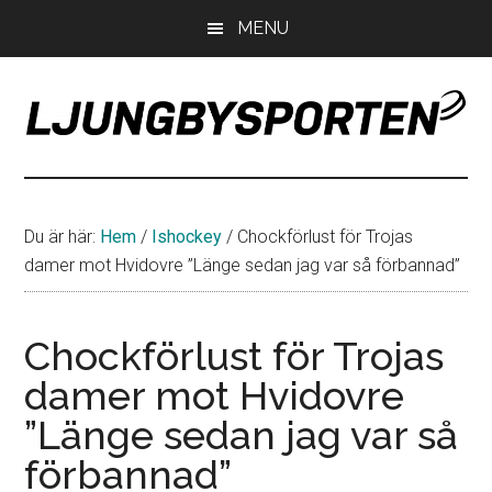
Hoppa
Hoppa
Hoppa
MENU
till
till
till
huvudinnehåll
det
sidfot
primära
sidofältet
LjungbySporten
Allt
om
IF
Du är här:
Hem
/
Ishockey
/
Chockförlust för Trojas
Troja
damer mot Hvidovre ”Länge sedan jag var så förbannad”
Ljungby
Chockförlust för Trojas
damer mot Hvidovre
”Länge sedan jag var så
förbannad”