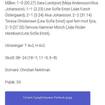
Målen: 1–0 (00.27) Sara Lundqvist (Meja Andersson/Alva
Johansson), 1–1 (2.23) Line Sofie Ernst (Julie Funch
Östergaard), 2–1 (5.24) Alva Johansson, 2–2 (31.14)
Teresa Christensen (Line Sofie Ernst) spel fem mot fyra,
2–3 (57.26) Simone Hammer Mörch (Julie Röder
Henriksen/Line Sofie Ernst),
Utvisningar: T 4×2, H 4×2.
Skott: 38–24 (18–7, 11–9, 9–8)
Domare: Christian Nektman.
Publik: 59.
Gå med i LjungbySportens Facebook-grupp