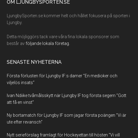
Footer
OM LJUNGBYSPORTEN.SE
LjungbySporten.se kommer helt och hållet fokusera på sporten i
Ljungby.
Detta möjliggörs tack vare våra fina lokala sponsorer som
består av
följande lokala företag.
SENASTE NYHETERNA
Första förlusten för Ljungby IF:s damer ”En medioker och
viljelös insats”
Ivan Ndiike tvåmålsskytt när Ljungby IF tog första segern ”Gott
att få en vinst”
Ny bortamatch för Ljungby IF som jagar första poängen ”Vi är
ute efter revansch”
Nytt serieförslag framlagt för Hockeyettan till hösten ”Vi vill