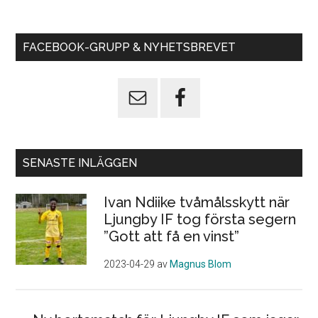
FACEBOOK-GRUPP & NYHETSBREVET
SENASTE INLÄGGEN
Ivan Ndiike tvåmålsskytt när
Ljungby IF tog första segern
”Gott att få en vinst”
2023-04-29
av
Magnus Blom