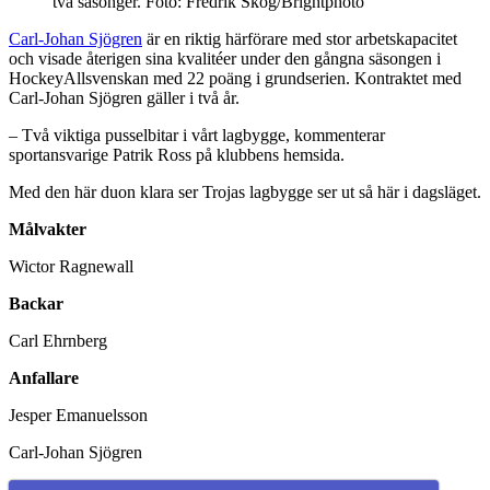
två säsonger. Foto: Fredrik Skog/Brightphoto
Carl-Johan Sjögren
är en riktig härförare med stor arbetskapacitet
och visade återigen sina kvalitéer under den gångna säsongen i
HockeyAllsvenskan med 22 poäng i grundserien. Kontraktet med
Carl-Johan Sjögren gäller i två år.
– Två viktiga pusselbitar i vårt lagbygge, kommenterar
sportansvarige Patrik Ross på klubbens hemsida.
Med den här duon klara ser Trojas lagbygge ser ut så här i dagsläget.
Målvakter
Wictor Ragnewall
Backar
Carl Ehrnberg
Anfallare
Jesper Emanuelsson
Carl-Johan Sjögren