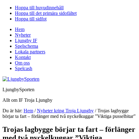
Hoppa till huvudinnehåll
Hoppa till det primära sidofältet
Hoppa till sidfot
Hem
Nyheter
Ljungby IF
Spelschema
Lokala partners
Kontakt
Om oss
Spelcash
LjungbySporten
Allt om IF Troja Ljungby
Du är här:
Hem
/
Nyheter kring Troja Ljungby
/
Trojas lagbygge
börjar ta fart – förlänger med två nyckelkuggar ”Viktiga pusselbitar”
Trojas lagbygge börjar ta fart – förlänger
med två nyckelkuggar ”Viktiga