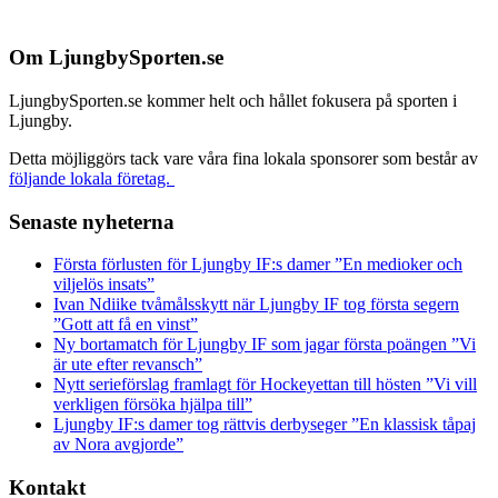
Footer
Om LjungbySporten.se
LjungbySporten.se kommer helt och hållet fokusera på sporten i
Ljungby.
Detta möjliggörs tack vare våra fina lokala sponsorer som består av
följande lokala företag.
Senaste nyheterna
Första förlusten för Ljungby IF:s damer ”En medioker och
viljelös insats”
Ivan Ndiike tvåmålsskytt när Ljungby IF tog första segern
”Gott att få en vinst”
Ny bortamatch för Ljungby IF som jagar första poängen ”Vi
är ute efter revansch”
Nytt serieförslag framlagt för Hockeyettan till hösten ”Vi vill
verkligen försöka hjälpa till”
Ljungby IF:s damer tog rättvis derbyseger ”En klassisk tåpaj
av Nora avgjorde”
Kontakt