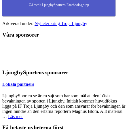
Gå med i LjungbySportens Facebook-grupp
Arkiverad under:
Nyheter kring Troja Ljungby
Våra sponsorer
LjungbySportens sponsorer
Lokala partners
LjungbySporten.se är en sajt som har som mål att den bästa
bevakningen av sporten i Ljungby. Initialt kommer huvudfokus
ligga på IF Troja Ljungby och den som ansvarar för bevakningen är
ingen mindre än den erfarna reportern Magnus Blom. Allt material
om
…
Läs mer
Lokala
partners
Primärt
Få hetaste nyheterna först