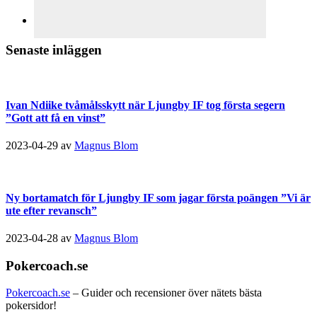
Senaste inläggen
Ivan Ndiike tvåmålsskytt när Ljungby IF tog första segern
”Gott att få en vinst”
2023-04-29
av
Magnus Blom
Ny bortamatch för Ljungby IF som jagar första poängen ”Vi är
ute efter revansch”
2023-04-28
av
Magnus Blom
Pokercoach.se
Pokercoach.se
– Guider och recensioner över nätets bästa
pokersidor!