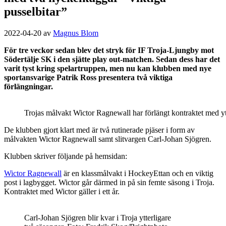
pusselbitar”
2022-04-20
av
Magnus Blom
För tre veckor sedan blev det stryk för IF Troja-Ljungby mot
Södertälje SK i den sjätte play out-matchen. Sedan dess har det
varit tyst kring spelartruppen, men nu kan klubben med nye
sportansvarige Patrik Ross presentera två viktiga
förlängningar.
Trojas målvakt Wictor Ragnewall har förlängt kontraktet med yt
De klubben gjort klart med är två rutinerade pjäser i form av
målvakten Wictor Ragnewall samt slitvargen Carl-Johan Sjögren.
Klubben skriver följande på hemsidan:
Wictor Ragnewall
är en klassmålvakt i HockeyEttan och en viktig
post i lagbygget. Wictor går därmed in på sin femte säsong i Troja.
Kontraktet med Wictor gäller i ett år.
Carl-Johan Sjögren blir kvar i Troja ytterligare