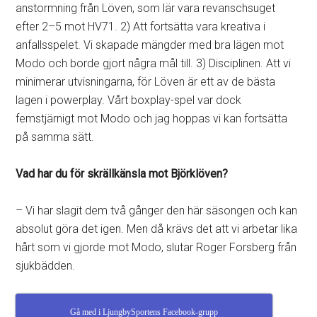
anstormning från Löven, som lär vara revanschsuget
efter 2–5 mot HV71. 2) Att fortsätta vara kreativa i
anfallsspelet. Vi skapade mängder med bra lägen mot
Modo och borde gjort några mål till. 3) Disciplinen. Att vi
minimerar utvisningarna, för Löven är ett av de bästa
lagen i powerplay. Vårt boxplay-spel var dock
femstjärnigt mot Modo och jag hoppas vi kan fortsätta
på samma sätt.
Vad har du för skrällkänsla mot Björklöven?
– Vi har slagit dem två gånger den här säsongen och kan
absolut göra det igen. Men då krävs det att vi arbetar lika
hårt som vi gjorde mot Modo, slutar Roger Forsberg från
sjukbädden.
Gå med i LjungbySportens Facebook-grupp