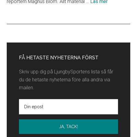
om
reportern Magnus Blom. Allt material …
Läs mer
Lokala
partners
Primärt
sidofält
FÅ HETASTE NYHETERNA FÖRST
Skriv upp dig på LjungbySportens lista så får
du de hetaste nyheterna före alla andra via
mailen.