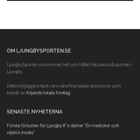
Footer
OM LJUNGBYSPORTEN.SE
LjungbySporten.se kommer helt och hållet fokusera på sporten i
Ljungby.
Detta möjliggörs tack vare våra fina lokala sponsorer som
består av
följande lokala företag.
SENASTE NYHETERNA
Första förlusten för Ljungby IF:s damer ”En medioker och
viljelös insats”