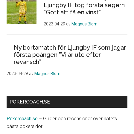
Ljungby IF tog första segern
”Gott att få en vinst”
2023-04-29
av
Magnus Blom
Ny bortamatch för Ljungby IF som jagar
första poängen ”Vi är ute efter
revansch”
2023-04-28
av
Magnus Blom
POKERCOACH.SE
Pokercoach.se
– Guider och recensioner över nätets
bästa pokersidor!