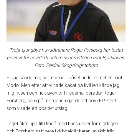
Troja-Ljungbys huvudtränare Roger Forsberg har testat
positivt för covid-19 och missar matchen mot Björklöven.
Foto: Fredrik Skog/Brightphoto
– Jag kände mig helt normal i båset under matchen mot
Modo. Men efter att vi hade käkat på kvällen kände jag
mig frusen och fick även ont i lederna, berättar Roger
Forsberg, som på morgonen gjorde ett covid-19-test
som visade ett positivt utslag.
Laget åkte upp till Umeå med buss under förmiddagen
och Forsberg satt nere i dubbeldäckaren, avskilt från