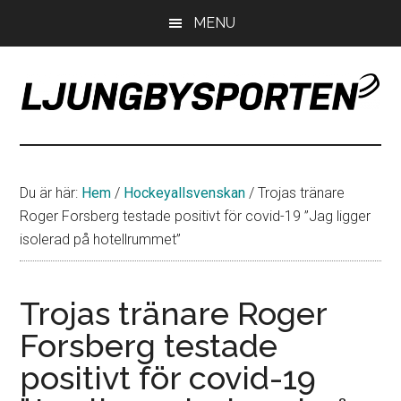
Hoppa
Hoppa
Hoppa
MENU
till
till
till
huvudinnehåll
det
sidfot
primära
sidofältet
LjungbySporten
Allt
om
IF
Du är här:
Hem
/
Hockeyallsvenskan
/
Trojas tränare
Troja
Roger Forsberg testade positivt för covid-19 ”Jag ligger
Ljungby
isolerad på hotellrummet”
Trojas tränare Roger
Forsberg testade
positivt för covid-19