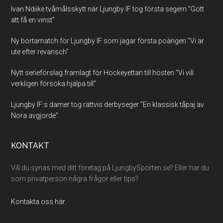
Ivan Ndiike tvåmålsskytt när Ljungby IF tog första segern ”Gott
att få en vinst”
Ny bortamatch för Ljungby IF som jagar första poängen ”Vi är
ute efter revansch”
Nytt serieförslag framlagt för Hockeyettan till hösten ”Vi vill
verkligen försöka hjälpa till”
Ljungby IF:s damer tog rättvis derbyseger ”En klassisk tåpaj av
Nora avgjorde”
KONTAKT
Vill du synas med ditt företag på LjungbySporten.se? Eller har du
som privatperson några frågor eller tips?
Kontakta oss här.