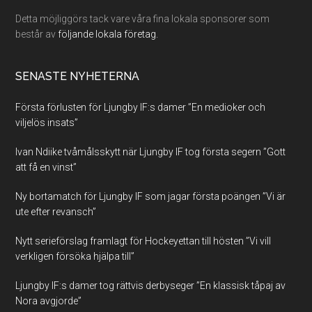
Detta möjliggörs tack vare våra fina lokala sponsorer som
består av
följande lokala företag.
SENASTE NYHETERNA
Första förlusten för Ljungby IF:s damer ”En medioker och
viljelös insats”
Ivan Ndiike tvåmålsskytt när Ljungby IF tog första segern ”Gott
att få en vinst”
Ny bortamatch för Ljungby IF som jagar första poängen ”Vi är
ute efter revansch”
Nytt serieförslag framlagt för Hockeyettan till hösten ”Vi vill
verkligen försöka hjälpa till”
Ljungby IF:s damer tog rättvis derbyseger ”En klassisk tåpaj av
Nora avgjorde”