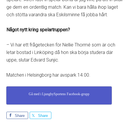
ge dem en ordentlig match. Kan vi bara hålla ihop laget
och stötta varandra ska Eskilsminne få jobba hårt.
Något nytt kring spelartruppen?
– Vi har ett frågetecken för Nellie Thormé som är och
letar bostad i Linköping då hon ska börja studera där
uppe, slutar Edvard Sunjic.
Matchen i Helsingborg har avspark 14.00.
Gå med i LjungbySportens Facebook-grupp
Share
Share