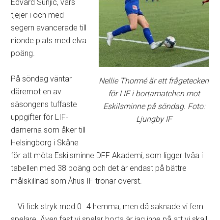
Edvard Sunjic, vars
tjejer i och med
segern avancerade till
nionde plats med elva
poäng.
På söndag väntar
Nellie Thormé är ett frågetecken
däremot en av
för LIF i bortamatchen mot
säsongens tuffaste
Eskilsminne på söndag. Foto:
uppgifter för LIF-
Ljungby IF
damerna som åker till
Helsingborg i Skåne
för att möta Eskilsminne DFF Akademi, som ligger tvåa i
tabellen med 38 poäng och det är endast på bättre
målskillnad som Åhus IF tronar överst.
– Vi fick stryk med 0–4 hemma, men då saknade vi fem
spelare. Även fast vi spelar borta är jag inne på att vi skall