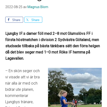
2022-08-25
av
Magnus Blom
Share
Share
Ljungby IF:s damer föll med 2–8 mot Glumslövs FF i
första höstmatchen i division 2 Sydvästra Götaland, men
studsade tillbaka på bästa tänkbara sätt den förra helgen
då det blev seger med 1–0 mot Röke IF hemma på
Lagavallen.
– En skön seger och
vi visade att vi är bra
när alla är med och
bidrar ute planen,
kommenterar
Ljungbys tränare,