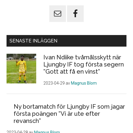
SENASTE INLÄGGEN
Ivan Ndiike tvåmålsskytt när
Ljungby IF tog första segern
”Gott att få en vinst”
2023-04-29
av
Magnus Blom
Ny bortamatch för Ljungby IF som jagar
första poängen ”Vi är ute efter
revansch”
2023-04-28
av
Magnus Blom