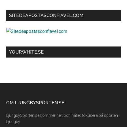
SITEDEAPOSTASCONFIAVEL.COM
YOURWHITE.SE
Footer
OM LJUNGBYSPORTEN.SE
LjungbySporten.se kommer helt och hållet fokusera på sporten i
Ljungby.