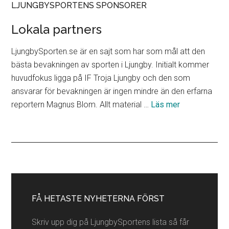
LJUNGBYSPORTENS SPONSORER
Lokala partners
LjungbySporten.se är en sajt som har som mål att den
bästa bevakningen av sporten i Ljungby. Initialt kommer
huvudfokus ligga på IF Troja Ljungby och den som
ansvarar för bevakningen är ingen mindre än den erfarna
om
reportern Magnus Blom. Allt material …
Läs mer
Lokala
partners
Primärt
sidofält
FÅ HETASTE NYHETERNA FÖRST
Skriv upp dig på LjungbySportens lista så får