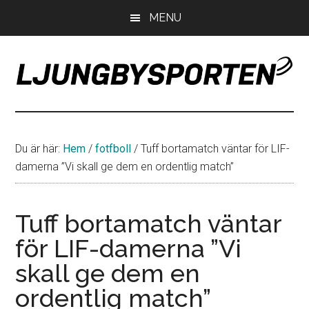
Hoppa
Hoppa
Hoppa
MENU
till
till
till
huvudinnehåll
det
sidfot
primära
sidofältet
LjungbySporten
Allt
om
IF
Du är här:
Hem
/
fotfboll
/
Tuff bortamatch väntar för LIF-
Troja
damerna ”Vi skall ge dem en ordentlig match”
Ljungby
Tuff bortamatch väntar
för LIF-damerna ”Vi
skall ge dem en
ordentlig match”