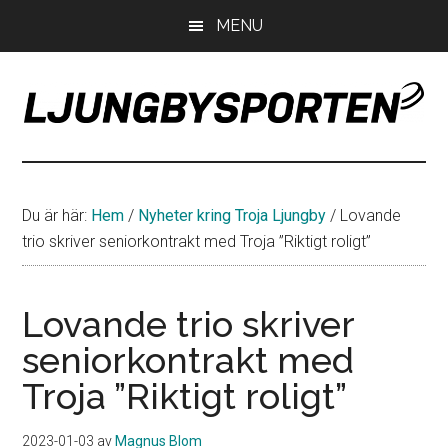
Hoppa
Hoppa
Hoppa
MENU
till
till
till
huvudinnehåll
det
sidfot
primära
sidofältet
LjungbySporten
Allt
om
IF
Du är här:
Hem
/
Nyheter kring Troja Ljungby
/
Lovande
Troja
trio skriver seniorkontrakt med Troja ”Riktigt roligt”
Ljungby
Lovande trio skriver
seniorkontrakt med
Troja ”Riktigt roligt”
2023-01-03
av
Magnus Blom