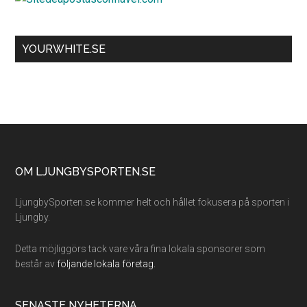
YOURWHITE.SE
Footer
OM LJUNGBYSPORTEN.SE
LjungbySporten.se kommer helt och hållet fokusera på sporten i
Ljungby.
Detta möjliggörs tack vare våra fina lokala sponsorer som
består av
följande lokala företag.
SENASTE NYHETERNA