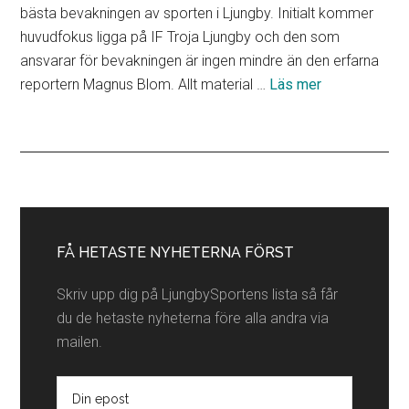
bästa bevakningen av sporten i Ljungby. Initialt kommer
huvudfokus ligga på IF Troja Ljungby och den som
ansvarar för bevakningen är ingen mindre än den erfarna
om
reportern Magnus Blom. Allt material …
Läs mer
Lokala
partners
Primärt
sidofält
FÅ HETASTE NYHETERNA FÖRST
Skriv upp dig på LjungbySportens lista så får
du de hetaste nyheterna före alla andra via
mailen.