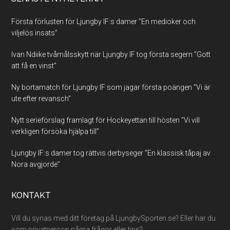
Första förlusten för Ljungby IF:s damer ”En medioker och
viljelös insats”
Ivan Ndiike tvåmålsskytt när Ljungby IF tog första segern ”Gott
att få en vinst”
Ny bortamatch för Ljungby IF som jagar första poängen ”Vi är
ute efter revansch”
Nytt serieförslag framlagt för Hockeyettan till hösten ”Vi vill
verkligen försöka hjälpa till”
Ljungby IF:s damer tog rättvis derbyseger ”En klassisk tåpaj av
Nora avgjorde”
KONTAKT
Vill du synas med ditt företag på LjungbySporten.se? Eller har du
som privatperson några frågor eller tips?