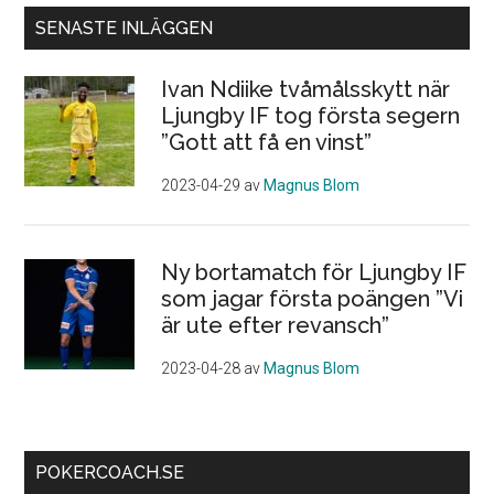
SENASTE INLÄGGEN
Ivan Ndiike tvåmålsskytt när
Ljungby IF tog första segern
”Gott att få en vinst”
2023-04-29
av
Magnus Blom
Ny bortamatch för Ljungby IF
som jagar första poängen ”Vi
är ute efter revansch”
2023-04-28
av
Magnus Blom
POKERCOACH.SE