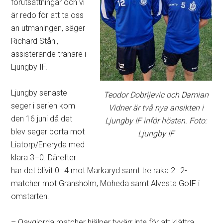
förutsättningar och vi
är redo för att ta oss
an utmaningen, säger
Richard Ståhl,
assisterande tränare i
Ljungby IF.
Ljungby senaste
Teodor Dobrijevic och Damian
seger i serien kom
Vidner är två nya ansikten i
den 16 juni då det
Ljungby IF inför hösten. Foto:
blev seger borta mot
Ljungby IF
Liatorp/Eneryda med
klara 3–0. Därefter
har det blivit 0–4 mot Markaryd samt tre raka 2–2-
matcher mot Gransholm, Moheda samt Alvesta GoIF i
omstarten.
– Oavgjorda matcher hjälper tyvärr inte för att klättra