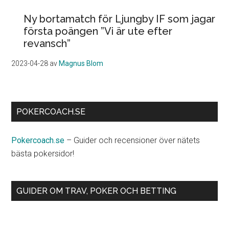
Ny bortamatch för Ljungby IF som jagar
första poängen ”Vi är ute efter
revansch”
2023-04-28
av
Magnus Blom
POKERCOACH.SE
Pokercoach.se
– Guider och recensioner över nätets
bästa pokersidor!
GUIDER OM TRAV, POKER OCH BETTING