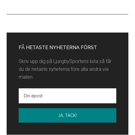
partners
Primärt
sidofält
FÅ HETASTE NYHETERNA FÖRST
Skriv upp dig på LjungbySportens lista så får
du de hetaste nyheterna före alla andra via
mailen.