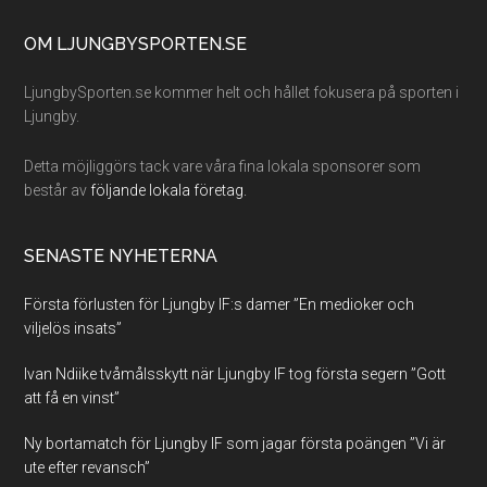
Footer
OM LJUNGBYSPORTEN.SE
LjungbySporten.se kommer helt och hållet fokusera på sporten i
Ljungby.
Detta möjliggörs tack vare våra fina lokala sponsorer som
består av
följande lokala företag.
SENASTE NYHETERNA
Första förlusten för Ljungby IF:s damer ”En medioker och
viljelös insats”
Ivan Ndiike tvåmålsskytt när Ljungby IF tog första segern ”Gott
att få en vinst”
Ny bortamatch för Ljungby IF som jagar första poängen ”Vi är
ute efter revansch”