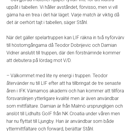
uppåt i tabellen. Vi håller avståndet, förvisso, men vi vill
gärna ha en trea i det här läget. Varje match är viktig då
det är oerhört tajt i tabellen, säger Ståhl.
När det gäller spelartruppen kan LIF räkna in två nyförvärv
till höstomgångarna då Teodor Dobrijevic och Damian
Vidner anslutit till truppen, där den förstnämnde kommer
att debutera på lördag mot V/D.
– Välkommet med lite ny energi i truppen. Teodor
återvänder nu till LIF efter att ha tillbringat de tre senaste
åren i IFK Värnamos akademi och han kommer att tillföra
försvarslinjen ytterligare kvalité men är även användbar
som mittfältare. Damian är från Malmö ursprungligen och
anslöt till Lidhults GoIF från NK Croatia under våren men
har nu flyttat till Ljungby. Han är användbar som både
yttermittfältare och forward, berättar Ståhl.