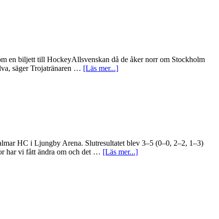
a om en biljett till HockeyAllsvenskan då de åker norr om Stockholm
om
älva, säger Trojatränaren …
[Läs mer...]
Sista
chansen
för
Troja
i
kvalserien
”Inga
tror
almar HC i Ljungby Arena. Slutresultatet blev 3–5 (0–0, 2–2, 1–3)
på
om
or har vi fått ändra om och det …
[Läs mer...]
oss
Minimal
längre
möjlighet
förutom
för
vi
Troja
själva”
att
nå
HockeyAllsvenskan