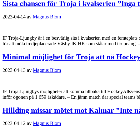
Sista chansen för Troja i kvalserien ”Inga 
2023-04-14
av
Magnus Blom
IF Troja-Ljungby är i en besvärlig sits i kvalserien med en femteplat
för att möta tredjeplacerade Väsby IK HK som ståtar med tio poäng. – 
Minimal möjlighet för Troja att nå Hockey
2023-04-13
av
Magnus Blom
IF Troja-Ljungbys möjligheter att komma tillbaka till HockeyAllsven
inför ögonen på 1 659 åskådare. – En jämn match där special teams bl
Hillding missar mötet mot Kalmar ”Inte n
2023-04-12
av
Magnus Blom