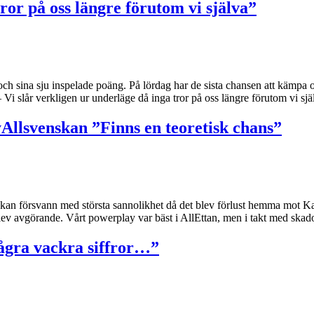
tror på oss längre förutom vi själva”
s och sina sju inspelade poäng. På lördag har de sista chansen att kämp
Vi slår verkligen ur underläge då inga tror på oss längre förutom vi sj
Allsvenskan ”Finns en teoretisk chans”
skan försvann med största sannolikhet då det blev förlust hemma mot K
ev avgörande. Vårt powerplay var bäst i AllEttan, men i takt med skad
ågra vackra siffror…”