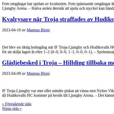
Fem omgångar har spelats av kvalserien. Fem spännande omgångar åter
Ljungby Arena. – Halva serien återstår att spela och mycket kan händ
Kvalrysare när Troja straffades av Hudiksv
2023-04-10
av
Magnus Blom
Det blev en riktig holmgång när IF Troja-Ljungby och Hudiksvalls HC 
för att skilja lagen åt efter 1–2 (0–0, 0–0, 1–1, 0–0, 0–1). – Spelmäs
Glädjebesked i Troja – Hillding tillbaka 
2023-04-09
av
Magnus Blom
IF Troja-Ljungby var mer eller mindre piskat att vinna mot Nybro Viki
då Hudiksvalls HC kommer på besök till Ljungby Arena. – Det känns b
« Föregående sida
Nästa sida »