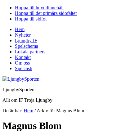
Hoppa till huvudinnehåll
Hoppa till det primära sidofältet
Hoppa till sidfot
Hem
Nyheter
Ljungby IF
Spelschema
Lokala partners
Kontakt
Om oss
Spelcash
LjungbySporten
Allt om IF Troja Ljungby
Du är här:
Hem
/
Arkiv för Magnus Blom
Magnus Blom