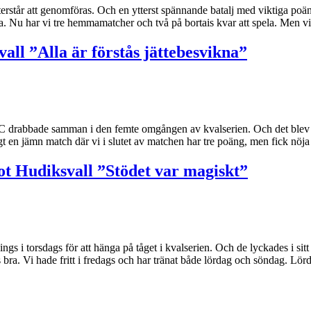
står att genomföras. Och en ytterst spännande batalj med viktiga poän
a. Nu har vi tre hemmamatcher och två på bortais kvar att spela. Men v
all ”Alla är förstås jättebesvikna”
drabbade samman i den femte omgången av kvalserien. Och det blev till
sigt en jämn match där vi i slutet av matchen har tre poäng, men fick nö
mot Hudiksvall ”Stödet var magiskt”
ngs i torsdags för att hänga på tåget i kvalserien. Och de lyckades i s
ra. Vi hade fritt i fredags och har tränat både lördag och söndag. Lö