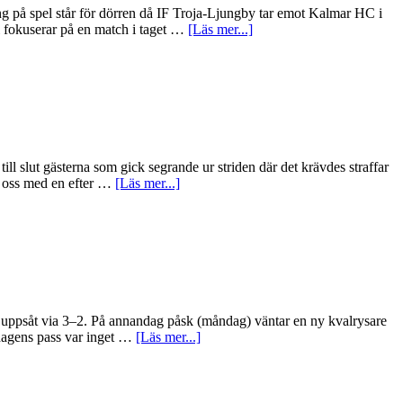
”Finns
g på spel står för dörren då IF Troja-Ljungby tar emot Kalmar HC i
en
om
i fokuserar på en match i taget …
[Läs mer...]
teoretisk
Hillding
chans”
missar
mötet
mot
Kalmar
”Inte
några
vackra
 slut gästerna som gick segrande ur striden där det krävdes straffar
siffror…”
om
ja oss med en efter …
[Läs mer...]
Kvalrysare
när
Troja
straffades
av
Hudiksvall
”Alla
är
itt uppsåt via 3–2. På annandag påsk (måndag) väntar en ny kvalrysare
förstås
om
rdagens pass var inget …
[Läs mer...]
jättebesvikna”
Glädjebesked
i
Troja
–