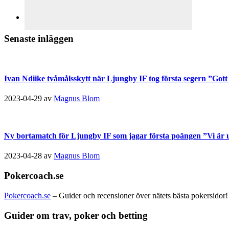
Senaste inläggen
Ivan Ndiike tvåmålsskytt när Ljungby IF tog första segern ”Gott a
2023-04-29
av
Magnus Blom
Ny bortamatch för Ljungby IF som jagar första poängen ”Vi är u
2023-04-28
av
Magnus Blom
Pokercoach.se
Pokercoach.se
– Guider och recensioner över nätets bästa pokersidor!
Guider om trav, poker och betting