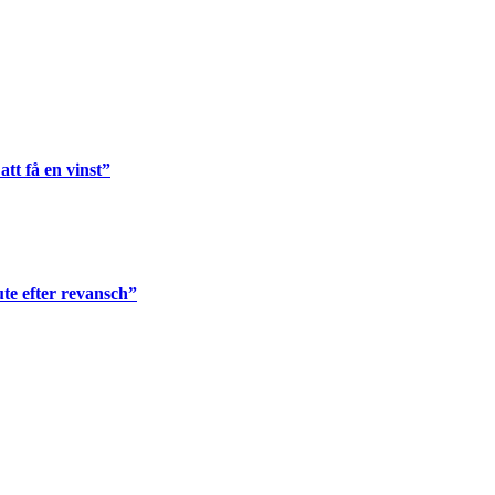
tt få en vinst”
te efter revansch”