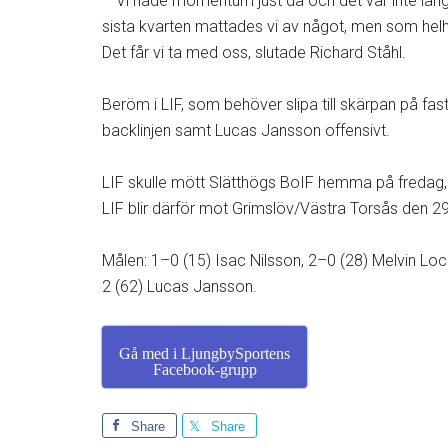
– Vi hade momentum just då och det var inte långt
sista kvarten mattades vi av något, men som helhet
Det får vi ta med oss, slutade Richard Ståhl.
Beröm i LIF, som behöver slipa till skärpan på fast
backlinjen samt Lucas Jansson offensivt.
LIF skulle mött Slätthögs BoIF hemma på fredag, 
LIF blir därför mot Grimslöv/Västra Torsås den 29 
Målen: 1–0 (15) Isac Nilsson, 2–0 (28) Melvin Lo
2 (62) Lucas Jansson.
Gå med i LjungbySportens
Facebook-grupp
Share
Share