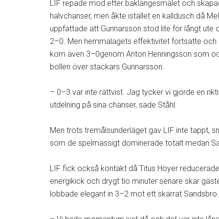
LIF repade mod efter baklängesmälet och skapa
halvchanser, men åkte istället en kalldusch då Me
uppfattade att Gunnarsson stod lite för långt ute o
2–0. Men hemmalagets effektivitet fortsatte och 
kom även 3–0genom Anton Henningsson som oc
bollen över stackars Gunnarsson.
– 0–3 var inte rättvist. Jag tycker vi gjorde en rikt
utdelning på sina chanser, sade Ståhl.
Men trots tremålsunderläget gav LIF inte tappt, s
som de spelmässigt dominerade totalt medan Sa
LIF fick också kontakt då Titus Höyer reducerade t
energikick och drygt tio minuter senare skar gä
lobbade elegant in 3–2 mot ett skärrat Sandsbro.