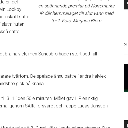
de en del
en spännande premiär på Norremarks
lvin Lockby
IP där hemmalaget till slut vann med
ch iskallt satte
3–2. Foto: Magnus Blom
i slutminuten
kså satte
2
igt bra halvlek, men Sandsbro hade i stort sett full
narare tvärtom. De spelade ännu bättre i andra halvlek
ndsbro gick på knäna.
ill 3–1 i den 50:e minuten. Målet gav LIF en riktig
sterna igenom SAIK-försvaret och rappe Lucas Jansson