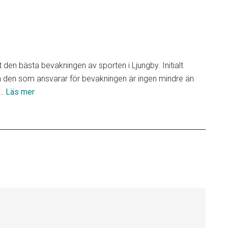
den bästa bevakningen av sporten i Ljungby. Initialt
 den som ansvarar för bevakningen är ingen mindre än
om
 …
Läs mer
Lokala
partners