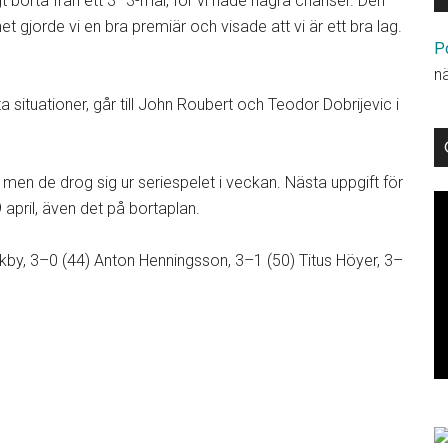
 borta från ett 3–3-mål, för vi hade några chanser. Den
 gjorde vi en bra premiär och visade att vi är ett bra lag.
P
n
a situationer, går till John Roubert och Teodor Dobrijevic i
men de drog sig ur seriespelet i veckan. Nästa uppgift för
april, även det på bortaplan.
ckby, 3–0 (44) Anton Henningsson, 3–1 (50) Titus Höyer, 3–