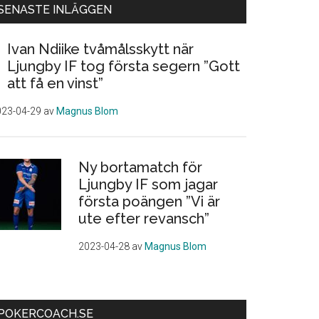
SENASTE INLÄGGEN
Ivan Ndiike tvåmålsskytt när
Ljungby IF tog första segern ”Gott
att få en vinst”
023-04-29
av
Magnus Blom
Ny bortamatch för
Ljungby IF som jagar
första poängen ”Vi är
ute efter revansch”
2023-04-28
av
Magnus Blom
POKERCOACH.SE