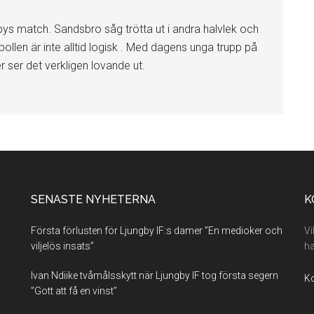
gbys match. Sandsbro såg trötta ut i andra halvlek och
ollen är inte alltid logisk . Med dagens unga trupp på
 ser det verkligen lovande ut.
SENASTE NYHETERNA
K
Första förlusten för Ljungby IF:s damer ”En medioker och
Vi
viljelös insats”
ha
Ivan Ndiike tvåmålsskytt när Ljungby IF tog första segern
Ko
”Gott att få en vinst”