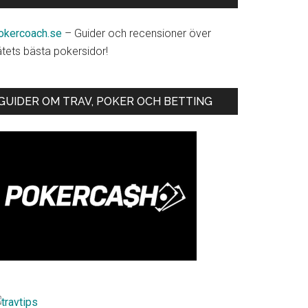
okercoach.se
– Guider och recensioner över
ätets bästa pokersidor!
GUIDER OM TRAV, POKER OCH BETTING