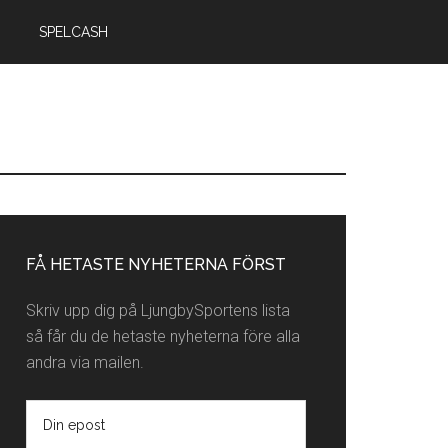
SPELCASH
rimärt
idofält
FÅ HETASTE NYHETERNA FÖRST
Skriv upp dig på LjungbySportens lista
så får du de hetaste nyheterna före alla
andra via mailen.