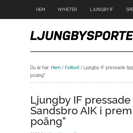
Hoppa
Hoppa
Hoppa
HEM
NYHETER
LJUNGBY IF
SP
till
till
till
huvudinnehåll
det
sidfot
primära
sidofältet
LjungbySport
Allt
om
IF
Du är här:
Hem
/
Fotboll
/
Ljungby IF pressade tip
Troja
poäng”
Ljungby
Ljungby IF pressade
Sandsbro AIK i premi
poäng”