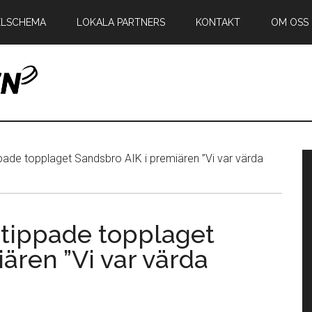
ELSCHEMA
LOKALA PARTNERS
KONTAKT
OM OSS
en
P
pade topplaget Sandsbro AIK i premiären ”Vi var värda
s
 tippade topplaget
ären ”Vi var värda