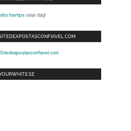
atis travtips
varje dag!
SITEDEAPOSTASCONFIAVEL.COM
YOURWHITE.SE