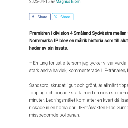
2023-04-16
av
Magnus Blom
Share
Share
Premiären i division 4 Småland Sydvästra mellan
Norremarks IP blev en målrik historia som till sl
heder av sin insats.
– En tung förlust eftersom jag tycker vi var värda
stark andra halvlek, kommenterade LIF-tränaren, 
Sandsbro, skrudat i gult och grönt, är allmänt tip
topplag och började starkt med en nick i stolpen 
minuter. Ledningsmålet kom efter en kvart då Isa
nickade in en hörna där LIF-målvakten Elias Gunn
missbedömde bollbanan.