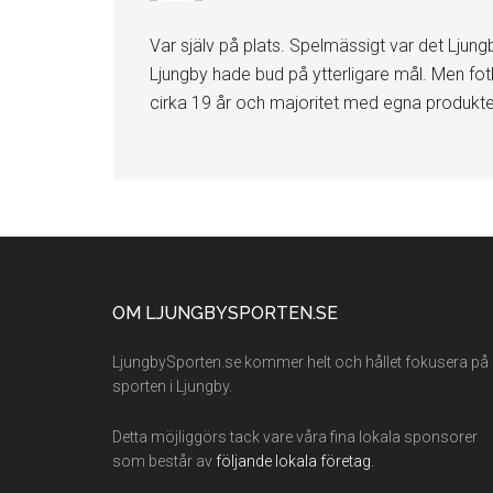
Var själv på plats. Spelmässigt var det Ljun
Ljungby hade bud på ytterligare mål. Men fotb
cirka 19 år och majoritet med egna produkter
Footer
OM LJUNGBYSPORTEN.SE
LjungbySporten.se kommer helt och hållet fokusera på
sporten i Ljungby.
Detta möjliggörs tack vare våra fina lokala sponsorer
som består av
följande lokala företag.