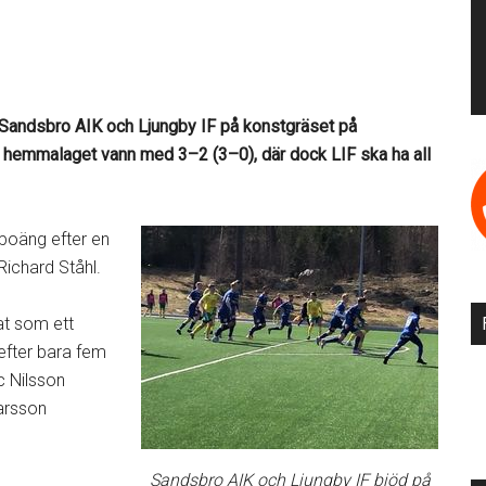
 Sandsbro AIK och Ljungby IF på konstgräset på
ut hemmalaget vann med 3–2 (3–0), där dock LIF ska ha all
 poäng efter en
Richard Ståhl.
pat som ett
efter bara fem
c Nilsson
arsson
Sandsbro AIK och Ljungby IF bjöd på