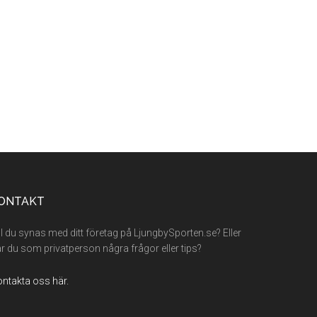
ONTAKT
ll du synas med ditt företag på LjungbySporten.se? Eller
r du som privatperson några frågor eller tips?
ntakta oss här.